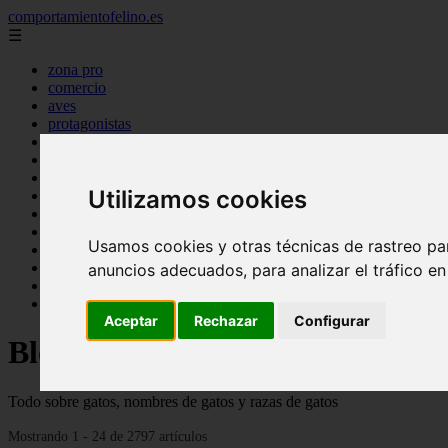
comportamientofelino.es
☰
zona pro
comercio
aves
protagonistas
actualidad
acuariofilia 2
acuariofilia
Utilizamos cookies
articulos
canal tv
nombres para gatos
Usamos cookies y otras técnicas de rastreo pa
novedades
tablon de anuncios
anuncios adecuados, para analizar el tráfico e
uncategorized
zona pro
Aceptar
Rechazar
Configurar
Blog sobre gatos
Todo sobre gatos, nombres de gatos y razas de gatos
Mostrando 1 - 24 de 2797 artículos