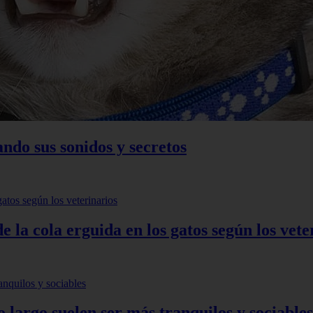
ando sus sonidos y secretos
e la cola erguida en los gatos según los vete
o largo suelen ser más tranquilos y sociables