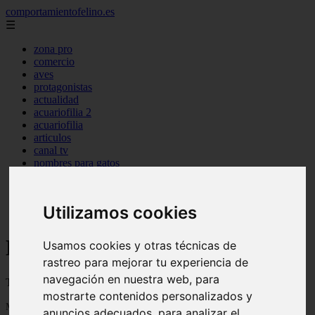
comportamientofelino.es
☰
zona pro
comercio
aves
protagonistas
actualidad
acuariofilia 2
acuariofilia
articulos
canal tv
nombres para gatos
novedades
tablon de anuncios
uncategorized
Utilizamos cookies
zona pro
Blog sobre gatos
Usamos cookies y otras técnicas de
rastreo para mejorar tu experiencia de
navegación en nuestra web, para
Todo sobre gatos, nombres de gatos y razas de gatos
mostrarte contenidos personalizados y
Mostrando 1 - 24 de 2801 artículos
anuncios adecuados, para analizar el