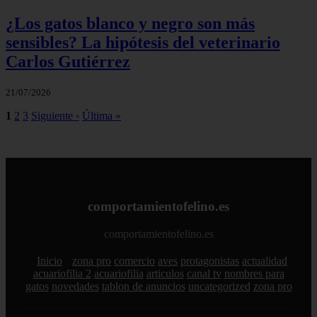
¿Los gatos blanco y negro son más
sensibles? La hipótesis del veterinario
Carlos Gutiérrez
21/07/2026
1
2
3
Siguiente ›
Última »
comportamientofelino.es
comportamientofelino.es
Inicio
zona pro
comercio
aves
protagonistas
actualidad
acuariofilia 2
acuariofilia
articulos
canal tv
nombres para
gatos
novedades
tablon de anuncios
uncategorized
zona pro