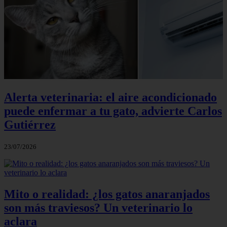
Alerta veterinaria: el aire acondicionado
puede enfermar a tu gato, advierte Carlos
Gutiérrez
23/07/2026
Mito o realidad: ¿los gatos anaranjados
son más traviesos? Un veterinario lo
aclara