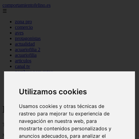
comportamientofelino.es
☰
zona pro
comercio
aves
protagonistas
actualidad
acuariofilia 2
acuariofilia
articulos
canal tv
nombres para gatos
novedades
tablon de anuncios
uncategorized
Utilizamos cookies
zona pro
Usamos cookies y otras técnicas de
Blog sobre gatos
rastreo para mejorar tu experiencia de
navegación en nuestra web, para
Todo sobre gatos, nombres de gatos y razas de gatos
mostrarte contenidos personalizados y
Mostrando 1 - 24 de 2800 artículos
anuncios adecuados, para analizar el