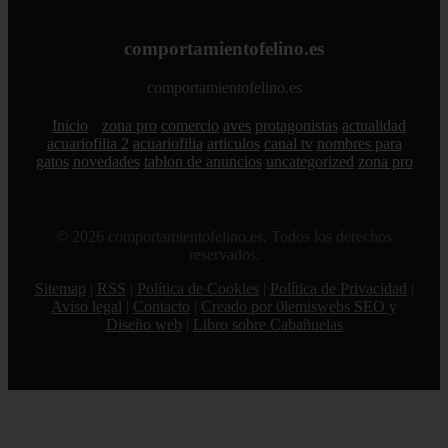
comportamientofelino.es
comportamientofelino.es
Inicio
zona pro
comercio
aves
protagonistas
actualidad
acuariofilia 2
acuariofilia
articulos
canal tv
nombres para
gatos
novedades
tablon de anuncios
uncategorized
zona pro
© 2026 comportamientofelino.es. Todos los derechos
reservados.
Sitemap
|
RSS
|
Política de Cookies
|
Política de Privacidad
|
Aviso legal
|
Contacto
|
Creado por 0lemiswebs SEO y
Diseño web
|
Libro sobre Cabañuelas