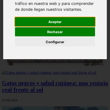
tráfico en nuestra web y para comprender
de donde llegan nuestros visitantes.
Aceptar
Rechazar
❮
❯
Configurar
Nombres para Perros Machos con Manchas Negras
Gatos negros y salud cutánea: una ventaja
real frente al sol
07/08/2026