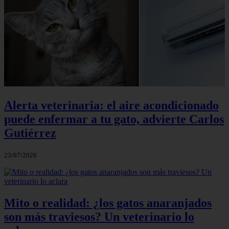
Alerta veterinaria: el aire acondicionado
puede enfermar a tu gato, advierte Carlos
Gutiérrez
23/07/2026
Mito o realidad: ¿los gatos anaranjados
son más traviesos? Un veterinario lo