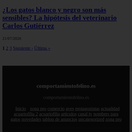
¿Los gatos blanco y negro son más
sensibles? La hipótesis del veterinario
Carlos Gutiérrez
21/07/2026
1
2
3
Siguiente ›
Última »
comportamientofelino.es
comportamientofelino.es
Inicio
zona pro
comercio
aves
protagonistas
actualidad
acuariofilia 2
acuariofilia
articulos
canal tv
nombres para
gatos
novedades
tablon de anuncios
uncategorized
zona pro