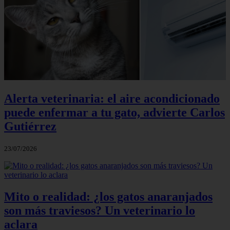
Alerta veterinaria: el aire acondicionado
puede enfermar a tu gato, advierte Carlos
Gutiérrez
23/07/2026
Mito o realidad: ¿los gatos anaranjados
son más traviesos? Un veterinario lo
aclara