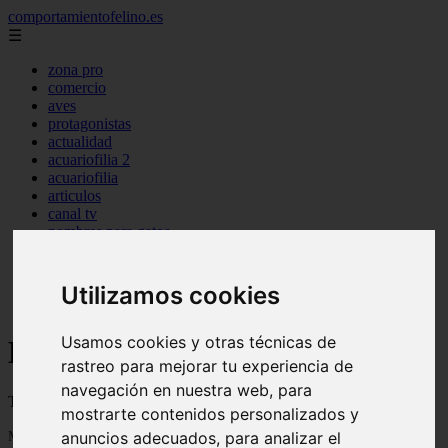
comportamientofelino.es
☰
zona pro
comercio
aves
protagonistas
actualidad
acuariofilia 2
acuariofilia
articulos
canal tv
nombres para gatos
novedades
tablon de anuncios
uncategorized
Utilizamos cookies
zona pro
Usamos cookies y otras técnicas de
Blog sobre gatos
rastreo para mejorar tu experiencia de
navegación en nuestra web, para
Todo sobre gatos, nombres de gatos y razas de gatos
mostrarte contenidos personalizados y
anuncios adecuados, para analizar el
Mostrando 1 - 24 de 2801 artículos