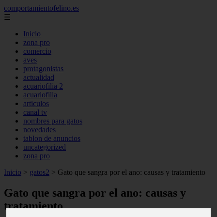
comportamientofelino.es
☰
Inicio
zona pro
comercio
aves
protagonistas
actualidad
acuariofilia 2
acuariofilia
articulos
canal tv
nombres para gatos
novedades
tablon de anuncios
uncategorized
zona pro
Inicio
>
gatos2
>
Gato que sangra por el ano: causas y tratamiento
Gato que sangra por el ano: causas y
tratamiento