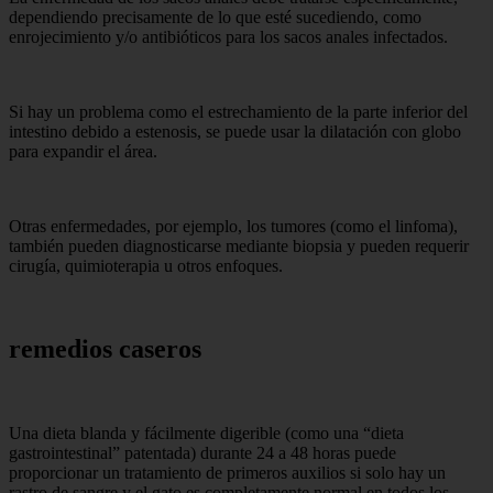
dependiendo precisamente de lo que esté sucediendo, como
enrojecimiento y/o antibióticos para los sacos anales infectados.
Si hay un problema como el estrechamiento de la parte inferior del
intestino debido a estenosis, se puede usar la dilatación con globo
para expandir el área.
Otras enfermedades, por ejemplo, los tumores (como el linfoma),
también pueden diagnosticarse mediante biopsia y pueden requerir
cirugía, quimioterapia u otros enfoques.
remedios caseros
Una dieta blanda y fácilmente digerible (como una “dieta
gastrointestinal” patentada) durante 24 a 48 horas puede
proporcionar un tratamiento de primeros auxilios si solo hay un
rastro de sangre y el gato es completamente normal en todos los