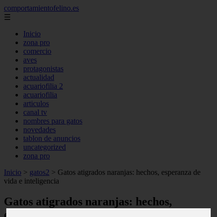
comportamientofelino.es
☰
Inicio
zona pro
comercio
aves
protagonistas
actualidad
acuariofilia 2
acuariofilia
articulos
canal tv
nombres para gatos
novedades
tablon de anuncios
uncategorized
zona pro
Inicio
>
gatos2
>
Gatos atigrados naranjas: hechos, esperanza de
vida e inteligencia
Gatos atigrados naranjas: hechos,
esperanza de vida e inteligencia