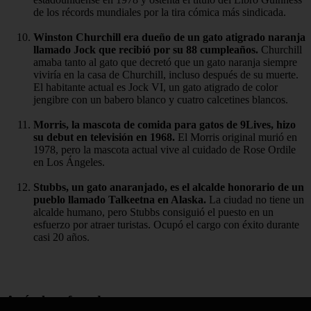
de los récords mundiales por la tira cómica más sindicada.
Winston Churchill era dueño de un gato atigrado naranja
llamado Jock que recibió por su 88 cumpleaños.
Churchill
amaba tanto al gato que decretó que un gato naranja siempre
viviría en la casa de Churchill, incluso después de su muerte.
El habitante actual es Jock VI, un gato atigrado de color
jengibre con un babero blanco y cuatro calcetines blancos.
Morris, la mascota de comida para gatos de 9Lives, hizo
su debut en televisión en 1968.
El Morris original murió en
1978, pero la mascota actual vive al cuidado de Rose Ordile
en Los Ángeles.
Stubbs, un gato anaranjado, es el alcalde honorario de un
pueblo llamado Talkeetna en Alaska.
La ciudad no tiene un
alcalde humano, pero Stubbs consiguió el puesto en un
esfuerzo por atraer turistas. Ocupó el cargo con éxito durante
casi 20 años.
Artículos afectados: