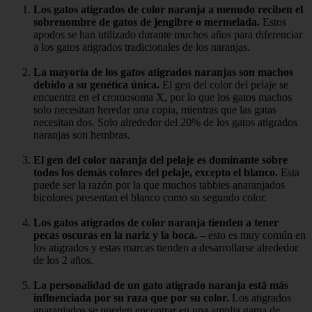
Los gatos atigrados de color naranja a menudo reciben el
sobrenombre de gatos de jengibre o mermelada.
Estos
apodos se han utilizado durante muchos años para diferenciar
a los gatos atigrados tradicionales de los naranjas.
La mayoría de los gatos atigrados naranjas son machos
debido a su genética única.
El gen del color del pelaje se
encuentra en el cromosoma X, por lo que los gatos machos
solo necesitan heredar una copia, mientras que las gatas
necesitan dos. Solo alrededor del 20% de los gatos atigrados
naranjas son hembras.
El gen del color naranja del pelaje es dominante sobre
todos los demás colores del pelaje, excepto el blanco.
Esta
puede ser la razón por la que muchos tabbies anaranjados
bicolores presentan el blanco como su segundo color.
Los gatos atigrados de color naranja tienden a tener
pecas oscuras en la nariz y la boca.
– esto es muy común en
los atigrados y estas marcas tienden a desarrollarse alrededor
de los 2 años.
La personalidad de un gato atigrado naranja está más
influenciada por su raza que por su color.
Los atigrados
anaranjados se pueden encontrar en una amplia gama de