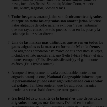
razas, incluidos British Shorthair, Maine Coon, American
Curl, Manx, Ragdoll, Somali y más.
Todos los gatos anaranjados son técnicamente atigrados,
aunque no todos los atigrados son anaranjados.
Muchos
gatos atigrados de color naranja exhiben “rayas fantasma”,
que son rayas claras que solo puedes notar en las patas y la
cola bajo la luz solar directa.
Una de las marcas más distintivas que se ven en todos los
gatos atigrados es la marca en forma de M en la frente.
Los atigrados heredaron esta marca de sus ancestros salvajes,
incluidos el gato montés africano (Felis lybica lybica), el gato
montés europeo (Felis silvestris silvestris) y el gato montés
asiático (Felis lybica ornata).
Aunque el temperamento varía considerablemente de un
atigrado naranja a otro,
National Geographic informa que
la personalidad puede estar algo relacionada con el color
del pelaje.
. También sugieren que los atigrados naranjas
tienden a ser más habladores que otros gatos.
Garfield (el gato amante de la lasaña) es uno de los gatos
atigrados naranjas más famosos.
Debutó en la cultura
estadounidense en 1978 y ostenta el título del Libro Guinness