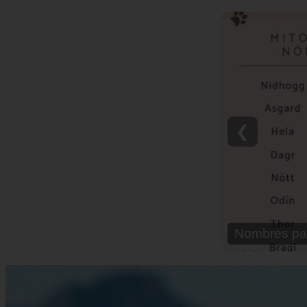
❮
Nombres pa