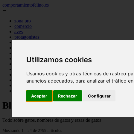
comportamientofelino.es
☰
zona pro
comercio
aves
protagonistas
actualidad
acuariofilia 2
acuariofilia
Utilizamos cookies
articulos
canal tv
nombres para gatos
Usamos cookies y otras técnicas de rastreo pa
novedades
tablon de anuncios
anuncios adecuados, para analizar el tráfico e
uncategorized
zona pro
Aceptar
Rechazar
Configurar
Blog sobre gatos
Todo sobre gatos, nombres de gatos y razas de gatos
Mostrando 1 - 24 de 2799 artículos