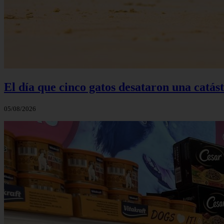
El día que cinco gatos desataron una catás
05/08/2026