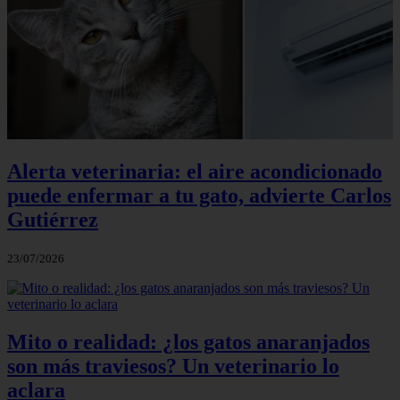
Alerta veterinaria: el aire acondicionado
puede enfermar a tu gato, advierte Carlos
Gutiérrez
23/07/2026
Mito o realidad: ¿los gatos anaranjados
son más traviesos? Un veterinario lo
aclara