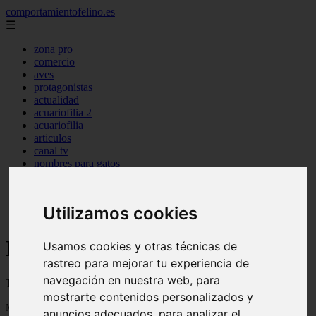
comportamientofelino.es
☰
zona pro
comercio
aves
protagonistas
actualidad
acuariofilia 2
acuariofilia
articulos
canal tv
nombres para gatos
novedades
tablon de anuncios
uncategorized
Utilizamos cookies
zona pro
Blog sobre gatos
Usamos cookies y otras técnicas de
rastreo para mejorar tu experiencia de
navegación en nuestra web, para
Todo sobre gatos, nombres de gatos y razas de gatos
mostrarte contenidos personalizados y
Mostrando 1 - 24 de 2801 artículos
anuncios adecuados, para analizar el