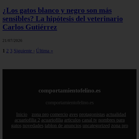
¿Los gatos blanco y negro son más
sensibles? La hipótesis del veterinario
Carlos Gutiérrez
21/07/2026
1
2
3
Siguiente ›
Última »
comportamientofelino.es
comportamientofelino.es
Inicio
zona pro
comercio
aves
protagonistas
actualidad
acuariofilia 2
acuariofilia
articulos
canal tv
nombres para
gatos
novedades
tablon de anuncios
uncategorized
zona pro