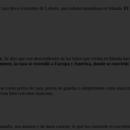
 raza lleva el nombre de Lobero, una cadena montañosa en Irlanda.
El 
o.
Se dice que son descendientes de los lobos que vivían en Irlanda hac
ente, la raza se extendió a Europa y América, donde se convirtió 
e como perros de caza, perros de guardia o simplemente como mascotas
evan bien con otras mascotas.
tamaño, son mansos y de buen carácter, lo que los convierte en excelen