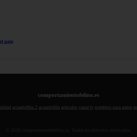
el gato
comportamientofelino.es
alidad
acuariofilia 2
acuariofilia
articulos
canal tv
nombres para gatos
n
© 2026 comportamientofelino.es. Todos los derechos reservados.