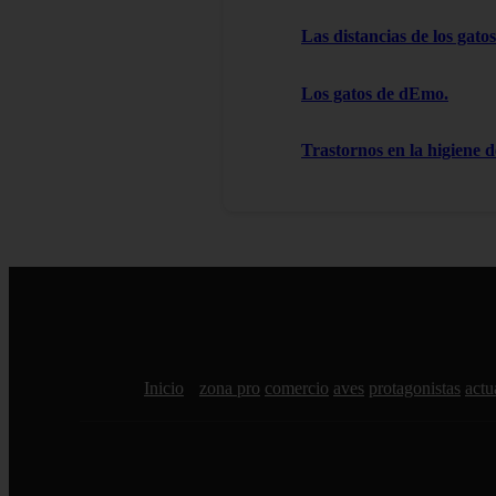
Las distancias de los gatos
Los gatos de dEmo.
Trastornos en la higiene d
Inicio
zona pro
comercio
aves
protagonistas
actu