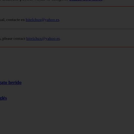
ual, contacte en
bitelchux@yahoo.es
.
s, please contact
bitelchux@yahoo.es
.
gato herido
glés