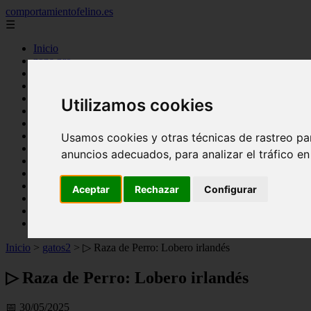
comportamientofelino.es
☰
Inicio
zona pro
comercio
aves
protagonistas
Utilizamos cookies
actualidad
acuariofilia 2
acuariofilia
Usamos cookies y otras técnicas de rastreo pa
articulos
anuncios adecuados, para analizar el tráfico e
canal tv
nombres para gatos
novedades
Aceptar
Rechazar
Configurar
tablon de anuncios
uncategorized
zona pro
Inicio
>
gatos2
>
▷ Raza de Perro: Lobero irlandés
▷ Raza de Perro: Lobero irlandés
📅 30/05/2025