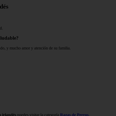
ndés
d.
aludable?
ado, y mucho amor y atención de su familia.
 irlandés
puedes visitar la categoría
Razas de Perros
.