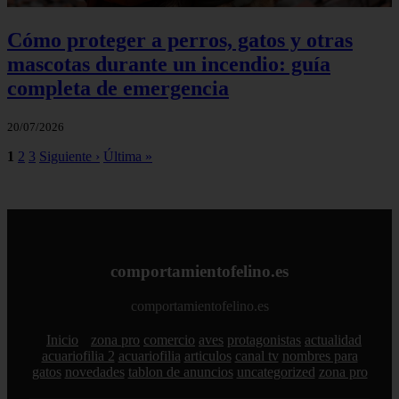
Cómo proteger a perros, gatos y otras
mascotas durante un incendio: guía
completa de emergencia
20/07/2026
1
2
3
Siguiente ›
Última »
comportamientofelino.es
comportamientofelino.es
Inicio
zona pro
comercio
aves
protagonistas
actualidad
acuariofilia 2
acuariofilia
articulos
canal tv
nombres para
gatos
novedades
tablon de anuncios
uncategorized
zona pro