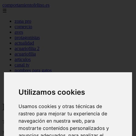
comportamientofelino.es
☰
zona pro
comercio
aves
protagonistas
actualidad
acuariofilia 2
acuariofilia
articulos
canal tv
nombres para gatos
novedades
tablon de anuncios
uncategorized
Utilizamos cookies
zona pro
Blog sobre gatos
Usamos cookies y otras técnicas de
rastreo para mejorar tu experiencia de
navegación en nuestra web, para
Todo sobre gatos, nombres de gatos y razas de gatos
mostrarte contenidos personalizados y
Mostrando 1 - 24 de 2799 artículos
anuncios adecuados, para analizar el