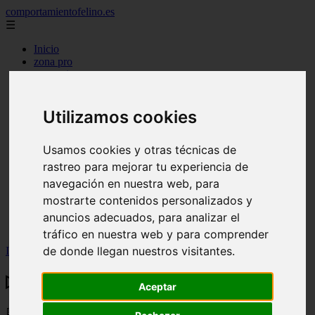
comportamientofelino.es
☰
Inicio
zona pro
comercio
aves
protagonistas
actualidad
Utilizamos cookies
acuariofilia 2
acuariofilia
Usamos cookies y otras técnicas de
articulos
canal tv
rastreo para mejorar tu experiencia de
nombres para gatos
navegación en nuestra web, para
novedades
mostrarte contenidos personalizados y
tablon de anuncios
uncategorized
anuncios adecuados, para analizar el
zona pro
tráfico en nuestra web y para comprender
de donde llegan nuestros visitantes.
Inicio
>
gatos2
>
▷ ¿Los perros pueden comer granada?
▷ ¿Los perros pueden comer granada?
Aceptar
📅 29/05/2025