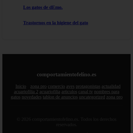
Los gatos de dEmo.
Trastornos en la higiene del gato
comportamientofelino.es
Inicio
zona pro
comercio
aves
protagonistas
actualidad
acuariofilia 2
acuariofilia
articulos
canal tv
nombres para
gatos
novedades
tablon de anuncios
uncategorized
zona pro
© 2026 comportamientofelino.es. Todos los derechos
reservados.