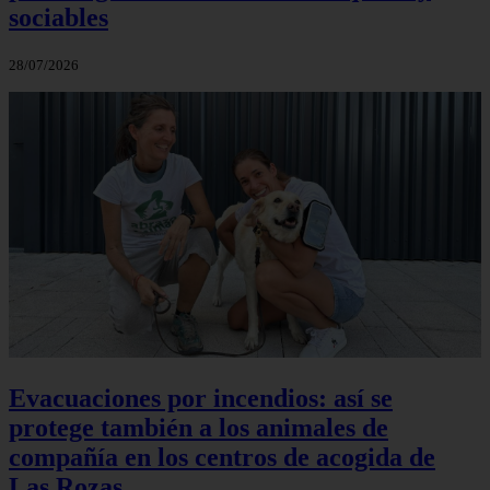
sociables
28/07/2026
Evacuaciones por incendios: así se
protege también a los animales de
compañía en los centros de acogida de
Las Rozas