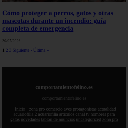
Cómo proteger a perros, gatos y otras
mascotas durante un incendio: guía
completa de emergencia
20/07/2026
1
2
3
Siguiente ›
Última »
comportamientofelino.es
comportamientofelino.es
Inicio
zona pro
comercio
aves
protagonistas
actualidad
acuariofilia 2
acuariofilia
articulos
canal tv
nombres para
gatos
novedades
tablon de anuncios
uncategorized
zona pro