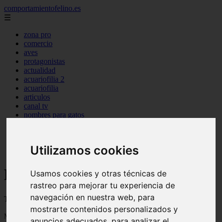
comportamientofelino.es
☰
zona pro
comercio
aves
protagonistas
actualidad
acuariofilia 2
acuariofilia
articulos
canal tv
nombres para gatos
novedades
tablon de anuncios
uncategorized
Utilizamos cookies
zona pro
Blog sobre gatos
Usamos cookies y otras técnicas de
rastreo para mejorar tu experiencia de
navegación en nuestra web, para
Todo sobre gatos, nombres de gatos y razas de gatos
mostrarte contenidos personalizados y
Mostrando 1 - 24 de 2799 artículos
anuncios adecuados, para analizar el