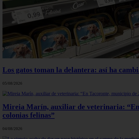
Los gatos toman la delantera: así ha camb
05/08/2026
Mireia Marín, auxiliar de veterinaria: “En
colonias felinas”
04/08/2026