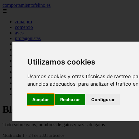
comportamientofelino.es
☰
zona pro
comercio
aves
protagonistas
actualidad
acuariofilia 2
acuariofilia
Utilizamos cookies
articulos
canal tv
nombres para gatos
Usamos cookies y otras técnicas de rastreo pa
novedades
tablon de anuncios
anuncios adecuados, para analizar el tráfico e
uncategorized
zona pro
Aceptar
Rechazar
Configurar
Blog sobre gatos
Todo sobre gatos, nombres de gatos y razas de gatos
Mostrando 1 - 24 de 2801 artículos