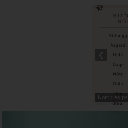
❮
Nombres pa