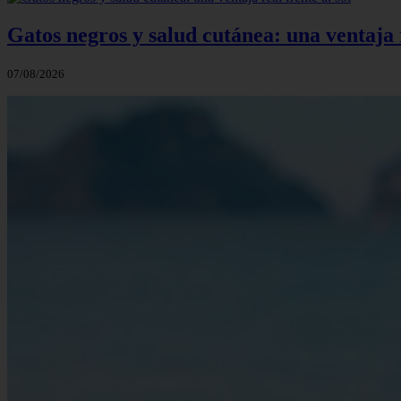
Gatos negros y salud cutánea: una ventaja r
07/08/2026