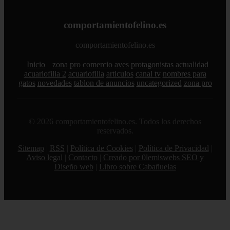
comportamientofelino.es
comportamientofelino.es
Inicio
zona pro
comercio
aves
protagonistas
actualidad
acuariofilia 2
acuariofilia
articulos
canal tv
nombres para
gatos
novedades
tablon de anuncios
uncategorized
zona pro
© 2026 comportamientofelino.es. Todos los derechos
reservados.
Sitemap
|
RSS
|
Política de Cookies
|
Política de Privacidad
|
Aviso legal
|
Contacto
|
Creado por 0lemiswebs SEO y
Diseño web
|
Libro sobre Cabañuelas