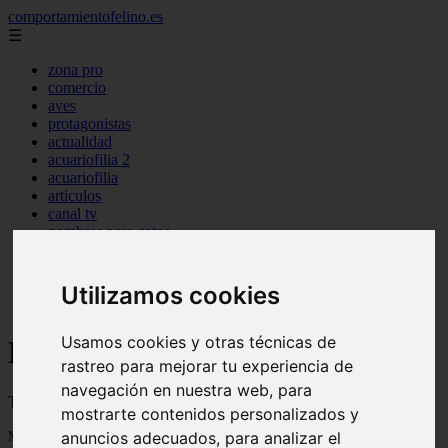
comportamientofelino.es
☰
zona pro
comercio
aves
protagonistas
actualidad
acuariofilia 2
acuariofilia
articulos
canal tv
nombres para gatos
novedades
tablon de anuncios
uncategorized
Utilizamos cookies
zona pro
Usamos cookies y otras técnicas de
Blog sobre gatos
rastreo para mejorar tu experiencia de
navegación en nuestra web, para
Todo sobre gatos, nombres de gatos y razas de gatos
mostrarte contenidos personalizados y
Mostrando 1 - 24 de 2800 artículos
anuncios adecuados, para analizar el