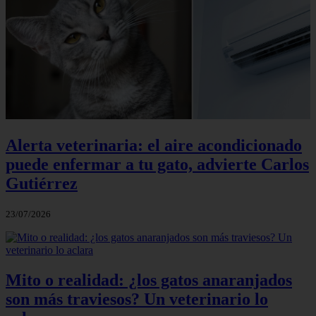
Alerta veterinaria: el aire acondicionado
puede enfermar a tu gato, advierte Carlos
Gutiérrez
23/07/2026
Mito o realidad: ¿los gatos anaranjados
son más traviesos? Un veterinario lo