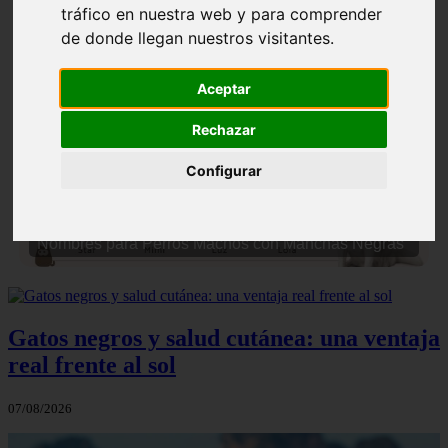
tráfico en nuestra web y para comprender
de donde llegan nuestros visitantes.
Aceptar
Rechazar
❮
❯
Configurar
Nombres para Perros Machos con Manchas Negras
Gatos negros y salud cutánea: una ventaja
real frente al sol
07/08/2026