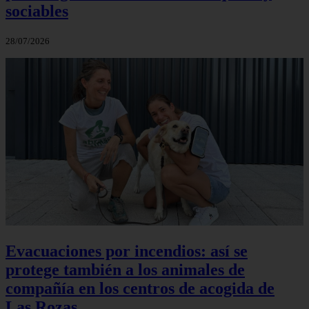
sociables
28/07/2026
Evacuaciones por incendios: así se
protege también a los animales de
compañía en los centros de acogida de
Las Rozas