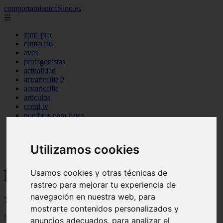
comportamientofelino.es
☰
zona pro
comercio
aves
protagonistas
actualidad
acuariofilia 2
acuariofilia
articulos
canal tv
nombres para gatos
novedades
tablon de anuncios
uncategorized
Utilizamos cookies
zona pro
Blog sobre gatos
Usamos cookies y otras técnicas de
rastreo para mejorar tu experiencia de
navegación en nuestra web, para
Todo sobre gatos, nombres de gatos y razas de gatos
mostrarte contenidos personalizados y
Mostrando 1 - 24 de 2799 artículos
anuncios adecuados, para analizar el