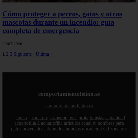
Cómo proteger a perros, gatos y otras
mascotas durante un incendio: guía
completa de emergencia
20/07/2026
1
2
3
Siguiente ›
Última »
comportamientofelino.es
comportamientofelino.es
Inicio
zona pro
comercio
aves
protagonistas
actualidad
acuariofilia 2
acuariofilia
articulos
canal tv
nombres para
gatos
novedades
tablon de anuncios
uncategorized
zona pro