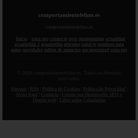
comportamientofelino.es
comportamientofelino.es
Inicio
zona pro
comercio
aves
protagonistas
actualidad
acuariofilia 2
acuariofilia
articulos
canal tv
nombres para
gatos
novedades
tablon de anuncios
uncategorized
zona pro
© 2026 comportamientofelino.es. Todos los derechos
reservados.
Sitemap
|
RSS
|
Política de Cookies
|
Política de Privacidad
|
Aviso legal
|
Contacto
|
Creado por 0lemiswebs SEO y
Diseño web
|
Libro sobre Cabañuelas