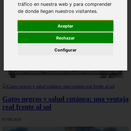
tráfico en nuestra web y para comprender
de donde llegan nuestros visitantes.
Aceptar
Rechazar
❮
❯
Configurar
Nombres para Perros Machos con Manchas Negras
Gatos negros y salud cutánea: una ventaja
real frente al sol
07/08/2026