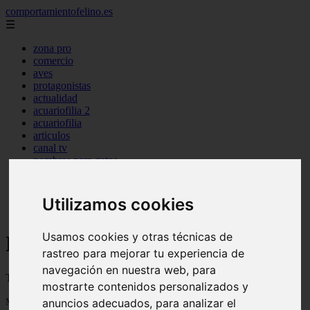
comportamientofelino.es
☰
zona pro
comercio
aves
protagonistas
actualidad
acuariofilia 2
acuariofilia
articulos
canal tv
nombres para gatos
novedades
tablon de anuncios
uncategorized
Utilizamos cookies
zona pro
Usamos cookies y otras técnicas de
Blog sobre gatos
rastreo para mejorar tu experiencia de
navegación en nuestra web, para
Todo sobre gatos, nombres de gatos y razas de gatos
mostrarte contenidos personalizados y
Mostrando 1 - 24 de 2800 artículos
anuncios adecuados, para analizar el