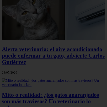
Alerta veterinaria: el aire acondicionado
puede enfermar a tu gato, advierte Carlos
Gutiérrez
23/07/2026
Mito o realidad: ¿los gatos anaranjados
son más traviesos? Un veterinario lo