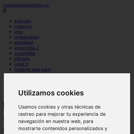
comportamientofelino.es
☰
zona pro
comercio
aves
protagonistas
actualidad
acuariofilia 2
acuariofilia
articulos
canal tv
nombres para gatos
novedades
tablon de anuncios
uncategorized
zona pro
Utilizamos cookies
Blog sobre gatos
Usamos cookies y otras técnicas de
rastreo para mejorar tu experiencia de
Todo sobre gatos, nombres de gatos y razas de gatos
navegación en nuestra web, para
mostrarte contenidos personalizados y
Mostrando 1 - 24 de 2803 artículos