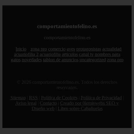
comportamientofelino.es
comportamientofelino.es
Inicio
zona pro
comercio
aves
protagonistas
actualidad
acuariofilia 2
acuariofilia
articulos
canal tv
nombres para
gatos
novedades
tablon de anuncios
uncategorized
zona pro
© 2026 comportamientofelino.es. Todos los derechos
reservados.
Sitemap
|
RSS
|
Política de Cookies
|
Política de Privacidad
|
Aviso legal
|
Contacto
|
Creado por 0lemiswebs SEO y
Diseño web
|
Libro sobre Cabañuelas