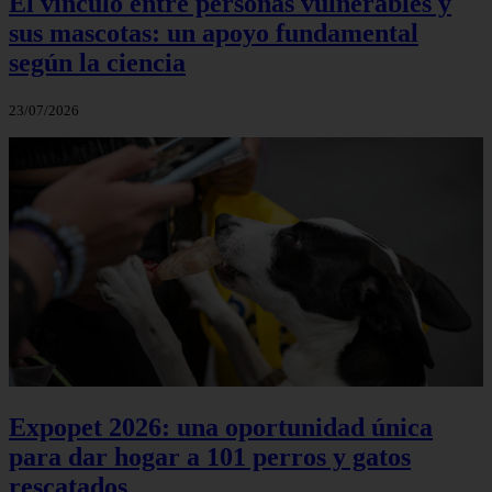
El vínculo entre personas vulnerables y
sus mascotas: un apoyo fundamental
según la ciencia
23/07/2026
Expopet 2026: una oportunidad única
para dar hogar a 101 perros y gatos
rescatados