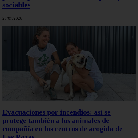
sociables
28/07/2026
Evacuaciones por incendios: así se
protege también a los animales de
compañía en los centros de acogida de
Las Rozas