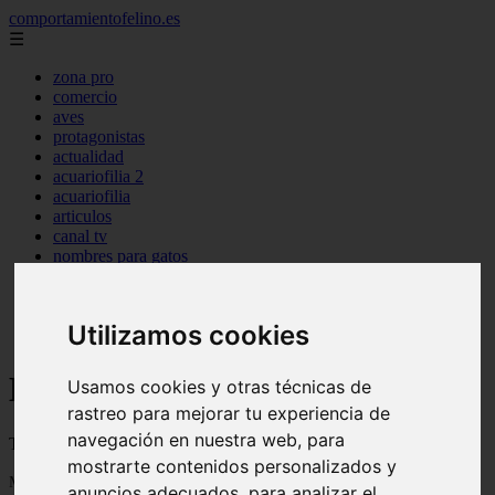
comportamientofelino.es
☰
zona pro
comercio
aves
protagonistas
actualidad
acuariofilia 2
acuariofilia
articulos
canal tv
nombres para gatos
novedades
tablon de anuncios
uncategorized
Utilizamos cookies
zona pro
Blog sobre gatos
Usamos cookies y otras técnicas de
rastreo para mejorar tu experiencia de
navegación en nuestra web, para
Todo sobre gatos, nombres de gatos y razas de gatos
mostrarte contenidos personalizados y
Mostrando 1 - 24 de 2799 artículos
anuncios adecuados, para analizar el