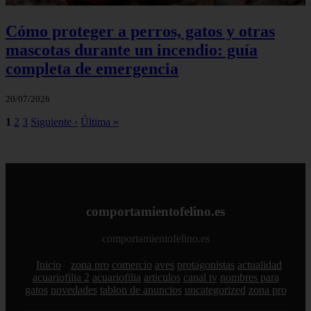
Cómo proteger a perros, gatos y otras
mascotas durante un incendio: guía
completa de emergencia
20/07/2026
1
2
3
Siguiente ›
Última »
comportamientofelino.es
comportamientofelino.es
Inicio
zona pro
comercio
aves
protagonistas
actualidad
acuariofilia 2
acuariofilia
articulos
canal tv
nombres para
gatos
novedades
tablon de anuncios
uncategorized
zona pro