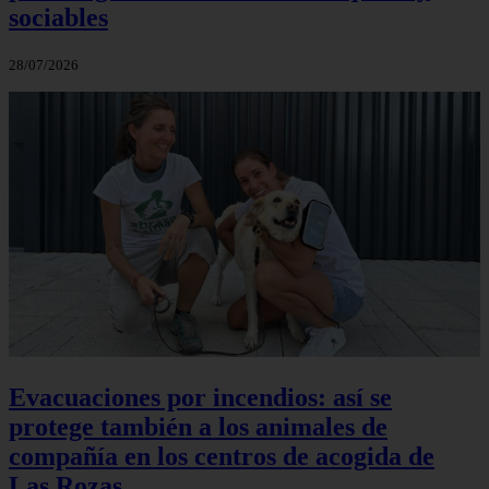
sociables
28/07/2026
Evacuaciones por incendios: así se
protege también a los animales de
compañía en los centros de acogida de
Las Rozas