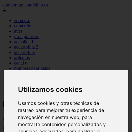
comportamientofelino.es
☰
zona pro
comercio
aves
protagonistas
actualidad
acuariofilia 2
acuariofilia
articulos
canal tv
nombres para gatos
novedades
tablon de anuncios
uncategorized
Utilizamos cookies
zona pro
Blog sobre gatos
Usamos cookies y otras técnicas de
rastreo para mejorar tu experiencia de
navegación en nuestra web, para
Todo sobre gatos, nombres de gatos y razas de gatos
mostrarte contenidos personalizados y
Mostrando 1 - 24 de 2799 artículos
anuncios adecuados, para analizar el