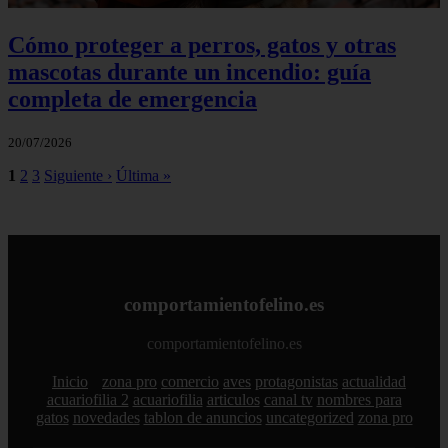
Cómo proteger a perros, gatos y otras
mascotas durante un incendio: guía
completa de emergencia
20/07/2026
1
2
3
Siguiente ›
Última »
comportamientofelino.es
comportamientofelino.es
Inicio
zona pro
comercio
aves
protagonistas
actualidad
acuariofilia 2
acuariofilia
articulos
canal tv
nombres para
gatos
novedades
tablon de anuncios
uncategorized
zona pro