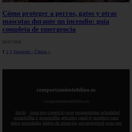
Cómo proteger a perros, gatos y otras
mascotas durante un incendio: guía
completa de emergencia
20/07/2026
1
2
3
Siguiente ›
Última »
comportamientofelino.es
comportamientofelino.es
Inicio
zona pro
comercio
aves
protagonistas
actualidad
acuariofilia 2
acuariofilia
articulos
canal tv
nombres para
gatos
novedades
tablon de anuncios
uncategorized
zona pro