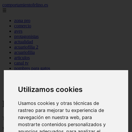
comportamientofelino.es
☰
zona pro
comercio
aves
protagonistas
actualidad
acuariofilia 2
acuariofilia
articulos
canal tv
nombres para gatos
novedades
tablon de anuncios
uncategorized
Utilizamos cookies
zona pro
Blog sobre gatos
Usamos cookies y otras técnicas de
rastreo para mejorar tu experiencia de
navegación en nuestra web, para
Todo sobre gatos, nombres de gatos y razas de gatos
mostrarte contenidos personalizados y
Mostrando 1 - 24 de 2799 artículos
anuncios adecuados, para analizar el