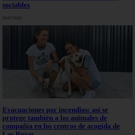
sociables
28/07/2026
Evacuaciones por incendios: así se
protege también a los animales de
compañía en los centros de acogida de
Las Rozas