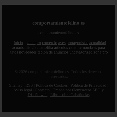
comportamientofelino.es
comportamientofelino.es
Inicio
zona pro
comercio
aves
protagonistas
actualidad
acuariofilia 2
acuariofilia
articulos
canal tv
nombres para
gatos
novedades
tablon de anuncios
uncategorized
zona pro
© 2026 comportamientofelino.es. Todos los derechos
reservados.
Sitemap
|
RSS
|
Política de Cookies
|
Política de Privacidad
|
Aviso legal
|
Contacto
|
Creado por 0lemiswebs SEO y
Diseño web
|
Libro sobre Cabañuelas