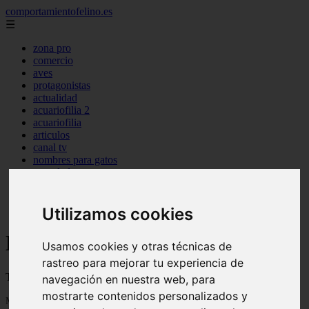
comportamientofelino.es
☰
zona pro
comercio
aves
protagonistas
actualidad
acuariofilia 2
acuariofilia
articulos
canal tv
nombres para gatos
novedades
tablon de anuncios
uncategorized
zona pro
Utilizamos cookies
Blog sobre gatos
Usamos cookies y otras técnicas de
rastreo para mejorar tu experiencia de
Todo sobre gatos, nombres de gatos y razas de gatos
navegación en nuestra web, para
mostrarte contenidos personalizados y
Mostrando 1 - 24 de 2803 artículos