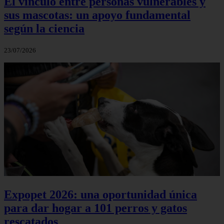
El vínculo entre personas vulnerables y
sus mascotas: un apoyo fundamental
según la ciencia
23/07/2026
Expopet 2026: una oportunidad única
para dar hogar a 101 perros y gatos
rescatados