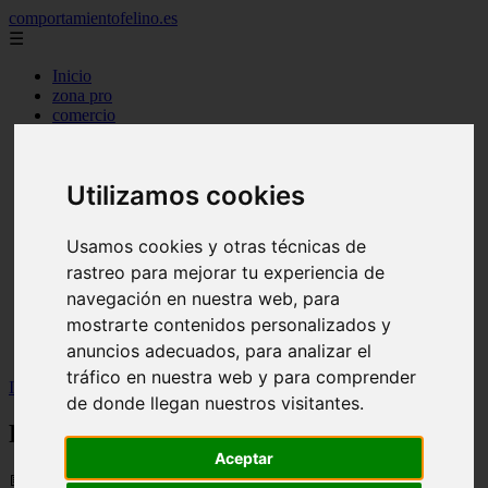
comportamientofelino.es
☰
Inicio
zona pro
comercio
aves
protagonistas
actualidad
Utilizamos cookies
acuariofilia 2
acuariofilia
articulos
Usamos cookies y otras técnicas de
canal tv
rastreo para mejorar tu experiencia de
nombres para gatos
novedades
navegación en nuestra web, para
tablon de anuncios
mostrarte contenidos personalizados y
uncategorized
anuncios adecuados, para analizar el
zona pro
tráfico en nuestra web y para comprender
Inicio
>
gatos2
>
Prepara tu casa al adoptar un gato
de donde llegan nuestros visitantes.
Prepara tu casa al adoptar un gato
Aceptar
📅 11/05/2025