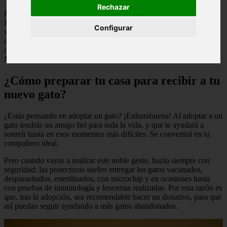
Rechazar
Por
Inspiración al Cuadrado
. Somos un ESTUDIO DE DISEÑO
DE INTERIORES en Madrid especializado en toda la cadena de
Configurar
valor del sector inmobiliario, del Real Estate en una visión integral:
desde la búsqueda de propiedades, hasta la inspiración, diseño,
creación y ejecución de proyectos de reformas e interiorismo en
Madrid.
¿Cómo preparar tu casa para recibir a tu
nuevo gato?
¿Estás pensando en adoptar un gato? ¡Enhorabuena! Al adoptar a un
gato tendrás un amigo fiel para toda la vida, y que te ayudará a
sonreír hasta en esos momentos más difíciles. Se convertirá en tu
compañero ideal.
Pero cuando vayas a realizar este noble gesto, hazlo siempre con
seguridad: las protectoras suelen entregar los gatos vacunados,
desparasitados, esterilizados, con microchip y en ocasiones hasta
con pruebas de inmunología y leucemia realizadas. Por esta razón es
que, tras la adopción, sea recomendable hacer un donativo, para que
así puedan seguir ayudando a más gatos abandonados.