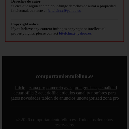
Derechos de autor
Si cree que algún contenido infringe derechos de autor o propiedad
intelectual, contacte en
bitelchux@yahoo.es
.
Copyright notice
If you believe any content infringes copyright or intellectual
property rights, please contact
bitelchux@yahoo.es
.
comportamientofelino.es
Inicio
zona pro
comercio
aves
protagonistas
actualidad
acuariofilia 2
acuariofilia
articulos
canal tv
nombres para
gatos
novedades
tablon de anuncios
uncategorized
zona pro
© 2026 comportamientofelino.es. Todos los derechos
reservados.