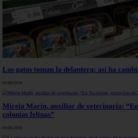
Los gatos toman la delantera: así ha camb
05/08/2026
Mireia Marín, auxiliar de veterinaria: “En
colonias felinas”
04/08/2026