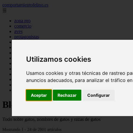
comportamientofelino.es
☰
zona pro
comercio
aves
protagonistas
actualidad
acuariofilia 2
acuariofilia
Utilizamos cookies
articulos
canal tv
nombres para gatos
Usamos cookies y otras técnicas de rastreo pa
novedades
tablon de anuncios
anuncios adecuados, para analizar el tráfico e
uncategorized
zona pro
Aceptar
Rechazar
Configurar
Blog sobre gatos
Todo sobre gatos, nombres de gatos y razas de gatos
Mostrando 1 - 24 de 2801 artículos