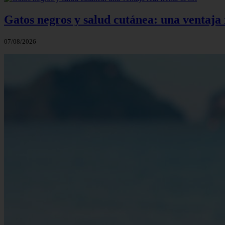
Gatos negros y salud cutánea: una ventaja r
07/08/2026