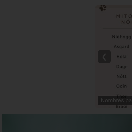
❮
Nombres pa