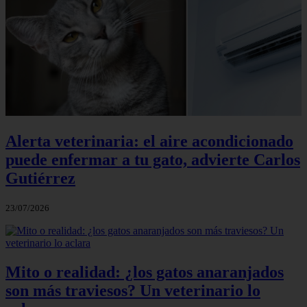
Alerta veterinaria: el aire acondicionado
puede enfermar a tu gato, advierte Carlos
Gutiérrez
23/07/2026
Mito o realidad: ¿los gatos anaranjados
son más traviesos? Un veterinario lo