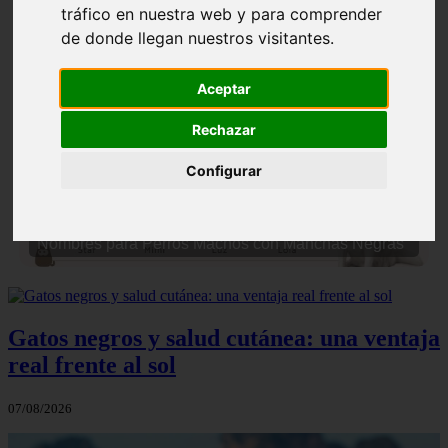
tráfico en nuestra web y para comprender
de donde llegan nuestros visitantes.
Aceptar
Rechazar
❮
❯
Configurar
Nombres para Perros Machos con Manchas Negras
Gatos negros y salud cutánea: una ventaja
real frente al sol
07/08/2026