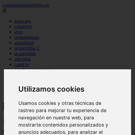
comportamientofelino.es
☰
zona pro
comercio
aves
protagonistas
actualidad
acuariofilia 2
acuariofilia
articulos
canal tv
nombres para gatos
novedades
tablon de anuncios
uncategorized
Utilizamos cookies
zona pro
Usamos cookies y otras técnicas de
Blog sobre gatos
rastreo para mejorar tu experiencia de
navegación en nuestra web, para
Todo sobre gatos, nombres de gatos y razas de gatos
mostrarte contenidos personalizados y
Mostrando 1 - 24 de 2800 artículos
anuncios adecuados, para analizar el