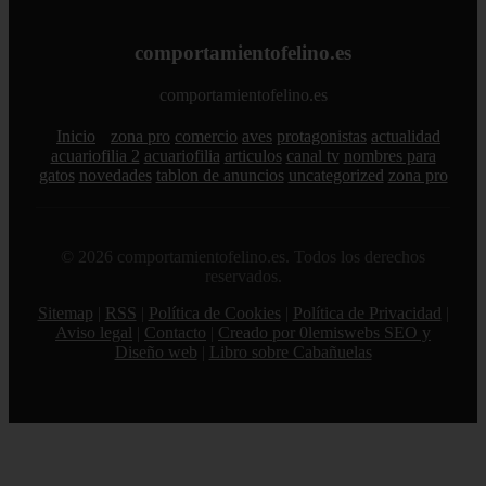
comportamientofelino.es
comportamientofelino.es
Inicio
zona pro
comercio
aves
protagonistas
actualidad
acuariofilia 2
acuariofilia
articulos
canal tv
nombres para
gatos
novedades
tablon de anuncios
uncategorized
zona pro
© 2026 comportamientofelino.es. Todos los derechos
reservados.
Sitemap
|
RSS
|
Política de Cookies
|
Política de Privacidad
|
Aviso legal
|
Contacto
|
Creado por 0lemiswebs SEO y
Diseño web
|
Libro sobre Cabañuelas