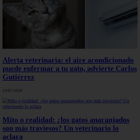
Alerta veterinaria: el aire acondicionado
puede enfermar a tu gato, advierte Carlos
Gutiérrez
23/07/2026
Mito o realidad: ¿los gatos anaranjados
son más traviesos? Un veterinario lo
aclara