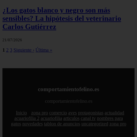
¿Los gatos blanco y negro son más
sensibles? La hipótesis del veterinario
Carlos Gutiérrez
21/07/2026
1
2
3
Siguiente ›
Última »
comportamientofelino.es
comportamientofelino.es
Inicio
zona pro
comercio
aves
protagonistas
actualidad
acuariofilia 2
acuariofilia
articulos
canal tv
nombres para
gatos
novedades
tablon de anuncios
uncategorized
zona pro