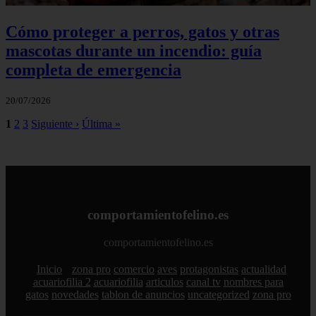
Cómo proteger a perros, gatos y otras
mascotas durante un incendio: guía
completa de emergencia
20/07/2026
1
2
3
Siguiente ›
Última »
comportamientofelino.es
comportamientofelino.es
Inicio
zona pro
comercio
aves
protagonistas
actualidad
acuariofilia 2
acuariofilia
articulos
canal tv
nombres para
gatos
novedades
tablon de anuncios
uncategorized
zona pro