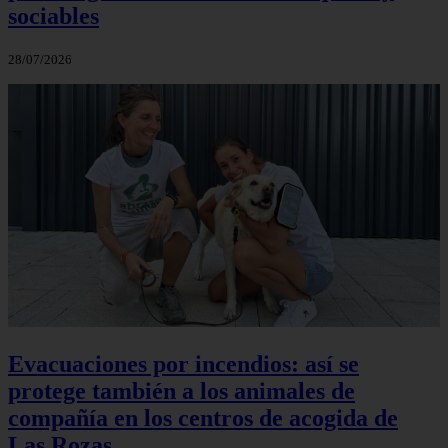
sociables
28/07/2026
Evacuaciones por incendios: así se
protege también a los animales de
compañía en los centros de acogida de
Las Rozas