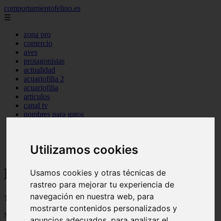
comportamientofelino.es
☰
zona pro
comercio
aves
protagonistas
actualidad
acuariofilia 2
acuariofilia
articulos
canal tv
nombres para gatos
novedades
tablon de anuncios
uncategorized
Utilizamos cookies
zona pro
Blog sobre gatos
Usamos cookies y otras técnicas de
rastreo para mejorar tu experiencia de
navegación en nuestra web, para
Todo sobre gatos, nombres de gatos y razas de gatos
mostrarte contenidos personalizados y
Mostrando 1 - 24 de 2799 artículos
anuncios adecuados, para analizar el