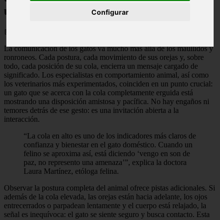
una tregua
Configurar
📅 06/06/2026
La comunicación de los gatos va mucho más allá de los maullidos y
ronroneos. Cada postura, cada movimiento de sus orejas y, sobre
todo, cada posición de su cola, encierra un mensaje cargado de
significado. Los especialistas en comportamiento animal, así como
los veterinarios más experimentados, coinciden en un punto crucial:
un gato que se acerca con la cola completamente erguida está
mostrando una disposición amistosa y pacífica. No hay engaños ni
temores detrás de ese gesto: es una invitación abierta a la
interacción.
“La cola en alto es uno de los indicadores más claros de
confianza y bienestar en el gato doméstico. Cuando un
felino se aproxima así, está diciendo ‘vengo en son de
paz, no represento una amenaza’”, explica la doctora
Laura Martínez, etóloga felina.
Observar la postura completa del animal ofrece pistas adicionales. Si
además de la cola elevada, las orejas están hacia adelante, los ojos
entrecerrados o parpadean lentamente y el cuerpo está relajado, la
señal es inequívoca: el gato se siente seguro y busca contacto. Esta