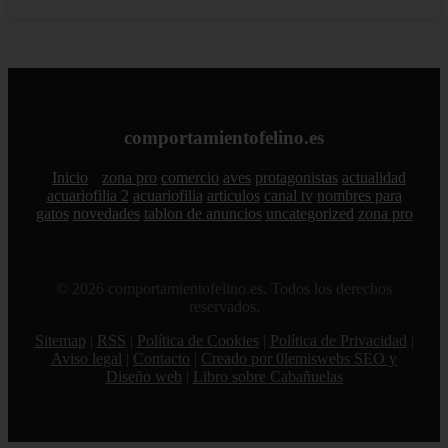
comportamientofelino.es
Inicio
zona pro
comercio
aves
protagonistas
actualidad
acuariofilia 2
acuariofilia
articulos
canal tv
nombres para
gatos
novedades
tablon de anuncios
uncategorized
zona pro
© 2026 comportamientofelino.es. Todos los derechos
reservados.
Sitemap
|
RSS
|
Política de Cookies
|
Política de Privacidad
|
Aviso legal
|
Contacto
|
Creado por 0lemiswebs SEO y
Diseño web
|
Libro sobre Cabañuelas