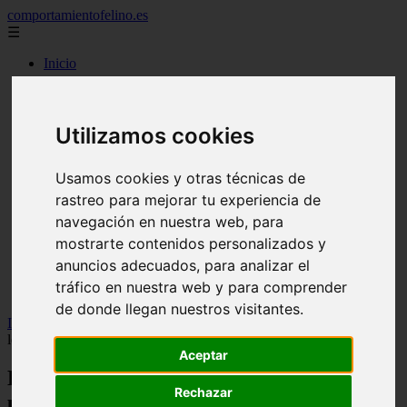
comportamientofelino.es
☰
Inicio
zona pro
comercio
aves
protagonistas
Utilizamos cookies
actualidad
acuariofilia 2
Usamos cookies y otras técnicas de
acuariofilia
articulos
rastreo para mejorar tu experiencia de
canal tv
navegación en nuestra web, para
nombres para gatos
mostrarte contenidos personalizados y
novedades
tablon de anuncios
anuncios adecuados, para analizar el
uncategorized
tráfico en nuestra web y para comprender
zona pro
de donde llegan nuestros visitantes.
Inicio
>
gatos
>
El lenguaje secreto de los felinos: cuando un gato
levanta la cola, está ofreciendo una tregua
Aceptar
El lenguaje secreto de los felinos: cuando
Rechazar
un gato levanta la cola, está ofreciendo