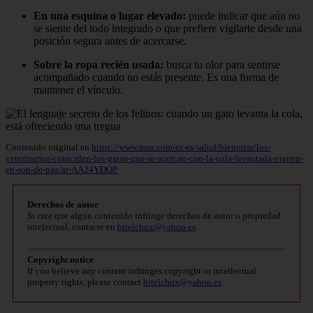
En una esquina o lugar elevado:
puede indicar que aún no
se siente del todo integrado o que prefiere vigilarte desde una
posición segura antes de acercarse.
Sobre la ropa recién usada:
busca tu olor para sentirse
acompañado cuando no estás presente. Es una forma de
mantener el vínculo.
Contenido original en
https://www.msn.com/es-es/salud/bienestar/los-
veterinarios-coinciden-los-gatos-que-se-acercan-con-la-cola-levantada-vienen-
en-son-de-paz/ar-AA24YDOP
Derechos de autor
Si cree que algún contenido infringe derechos de autor o propiedad
intelectual, contacte en
bitelchux@yahoo.es
.
Copyright notice
If you believe any content infringes copyright or intellectual
property rights, please contact
bitelchux@yahoo.es
.