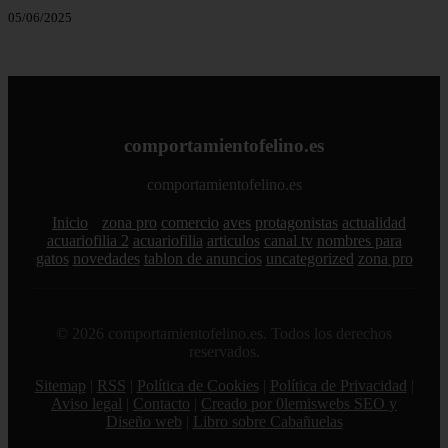
05/06/2025
comportamientofelino.es
comportamientofelino.es
Inicio
zona pro
comercio
aves
protagonistas
actualidad
acuariofilia 2
acuariofilia
articulos
canal tv
nombres para
gatos
novedades
tablon de anuncios
uncategorized
zona pro
© 2026 comportamientofelino.es. Todos los derechos
reservados.
Sitemap
|
RSS
|
Política de Cookies
|
Política de Privacidad
|
Aviso legal
|
Contacto
|
Creado por 0lemiswebs SEO y
Diseño web
|
Libro sobre Cabañuelas