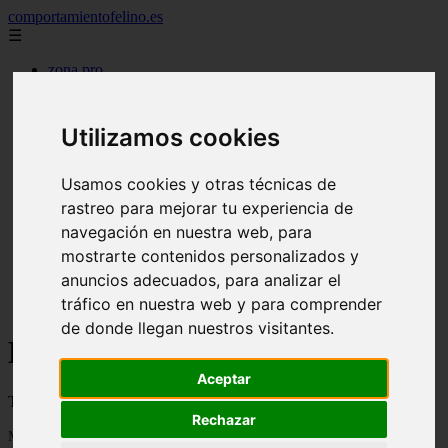
comportamientofelino.es
☰
zona pro
comercio
aves
protagonistas
Utilizamos cookies
actualidad
acuariofilia 2
acuariofilia
Usamos cookies y otras técnicas de
articulos
rastreo para mejorar tu experiencia de
canal tv
navegación en nuestra web, para
nombres para gatos
novedades
mostrarte contenidos personalizados y
tablon de anuncios
anuncios adecuados, para analizar el
uncategorized
tráfico en nuestra web y para comprender
zona pro
de donde llegan nuestros visitantes.
Blog sobre gatos
Aceptar
Todo sobre gatos, nombres de gatos y razas de gatos
Rechazar
Mostrando 1 - 8 de 8 artículos