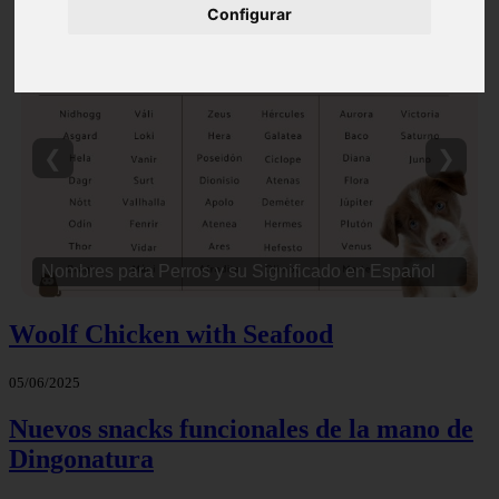
Configurar
❮
❯
Nombres para Perros y su Significado en Español
Woolf Chicken with Seafood
05/06/2025
Nuevos snacks funcionales de la mano de
Dingonatura