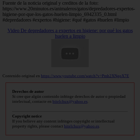
Fuente de la noticia original y creditos de la foto:
https://www.20minutos.es/animaleros/gatos/depredadores-expertos-
higiene-por-que-los-gatos-huelen-limpio_6942335_0.html
#depredadores #expertos #higiene: #qué #gatos #huelen #limpio
Video De depredadores a expertos en higiene: por qué los gatos
huelen a limpio
Contenido original en
https://www.youtube.com/watch?v=Pmh2XNgqX7E
Derechos de autor
Si cree que algún contenido infringe derechos de autor o propiedad
intelectual, contacte en
bitelchux@yahoo.es
.
Copyright notice
If you believe any content infringes copyright or intellectual
property rights, please contact
bitelchux@yahoo.es
.