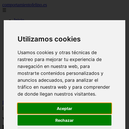
comportamientofelino.es
☰
Inicio
zona pro
comercio
aves
Utilizamos cookies
protagonistas
actualidad
acuariofilia 2
Usamos cookies y otras técnicas de
acuariofilia
rastreo para mejorar tu experiencia de
articulos
navegación en nuestra web, para
canal tv
nombres para gatos
mostrarte contenidos personalizados y
novedades
anuncios adecuados, para analizar el
tablon de anuncios
tráfico en nuestra web y para comprender
uncategorized
zona pro
de donde llegan nuestros visitantes.
Inicio
>
yt-gatos
>
Video De depredadores a expertos en higiene:
por qué los gatos huelen a limpio
Aceptar
Video De depredadores a expertos en
Rechazar
higiene: por qué los gatos huelen a limpio