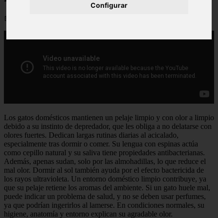
Configurar
📅 29/03/2026
Los gatos domésticos mantienen un pelaje limpio y con olor a limpio
debido a su instinto de depredador, que les obliga a no delatarse con
olores fuertes. Dedican largas rutinas diarias al acicalado,
especialmente tras dormir o comer. Su lengua con espinas actúa
como cepillo natural y su saliva tiene propiedades antibacterianas.
Además, apenas sudan, solo por las almohadillas, lo que reduce el
mal olor. Dormir al sol también ayuda por el efecto bactericida de
los rayos ultravioleta. Un entorno doméstico limpio contribuye, ya
que su pelaje retiene los aromas del ambiente. Si un gato huele mal,
puede indicar un problema de salud, y no se deben usar perfumes,
ya que podrían ingerirlos al lamerse. En condiciones normales, su
higiene, anatomía y entorno explican su agradable olor.