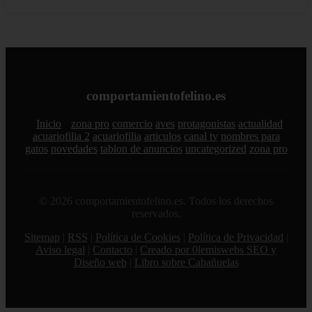
comportamientofelino.es
Inicio
zona pro
comercio
aves
protagonistas
actualidad
acuariofilia 2
acuariofilia
articulos
canal tv
nombres para
gatos
novedades
tablon de anuncios
uncategorized
zona pro
© 2026 comportamientofelino.es. Todos los derechos
reservados.
Sitemap
|
RSS
|
Política de Cookies
|
Política de Privacidad
|
Aviso legal
|
Contacto
|
Creado por 0lemiswebs SEO y
Diseño web
|
Libro sobre Cabañuelas