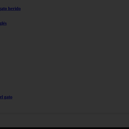
gato herido
glés
el gato