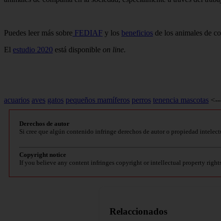
Puedes leer más sobre
FEDIAF
y los
beneficios
de los animales de c
El
estudio 2020
está disponible
on line.
acuarios
aves
gatos
pequeños mamíferos
perros
tenencia mascotas
<--
Derechos de autor
Si cree que algún contenido infringe derechos de autor o propiedad intelect
Copyright notice
If you believe any content infringes copyright or intellectual property right
Relaccionados