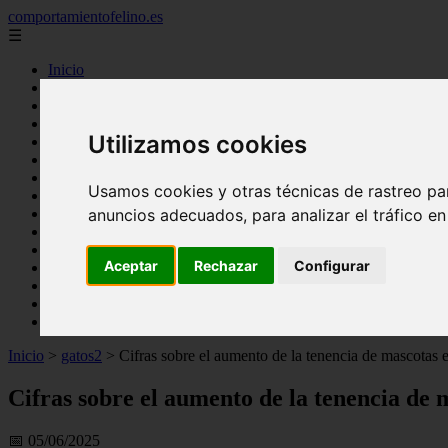
comportamientofelino.es
☰
Inicio
zona pro
comercio
aves
Utilizamos cookies
protagonistas
actualidad
acuariofilia 2
Usamos cookies y otras técnicas de rastreo pa
acuariofilia
anuncios adecuados, para analizar el tráfico e
articulos
canal tv
nombres para gatos
Aceptar
Rechazar
Configurar
novedades
tablon de anuncios
uncategorized
zona pro
Inicio
>
gatos2
>
Cifras sobre el aumento de la tenencia de mascotas
Cifras sobre el aumento de la tenencia de
📅 05/06/2025