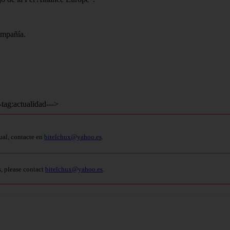
ompañía.
-tag:actualidad--->
ual, contacte en
bitelchux@yahoo.es
.
s, please contact
bitelchux@yahoo.es
.