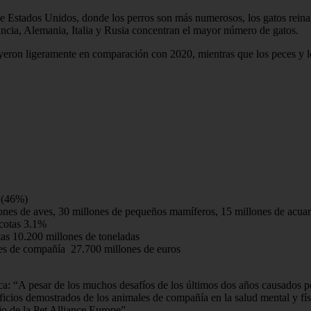
e Estados Unidos, donde los perros son más numerosos, los gatos reinan
ancia, Alemania, Italia y Rusia concentran el mayor número de gatos.
ron ligeramente en comparación con 2020, mientras que los peces y lo
 (46%)
ones de aves, 30 millones de pequeños mamíferos, 15 millones de acuari
scotas 3.1%
as 10.200 millones de toneladas
ales de compañía 27.700 millones de euros
ca: “A pesar de los muchos desafíos de los últimos dos años causados p
icios demostrados de los animales de compañía en la salud mental y fí
jo de la Pet Alliance Europe”.