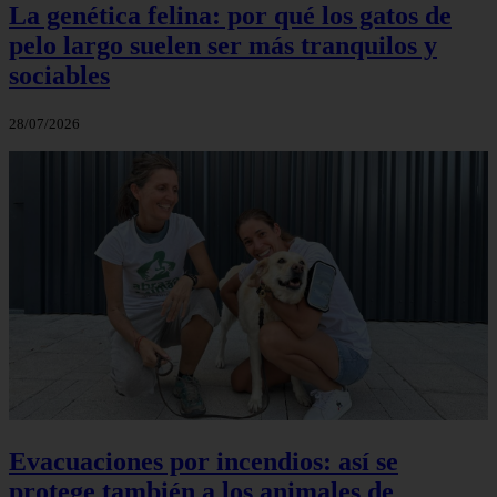
La genética felina: por qué los gatos de
pelo largo suelen ser más tranquilos y
sociables
28/07/2026
Evacuaciones por incendios: así se
protege también a los animales de