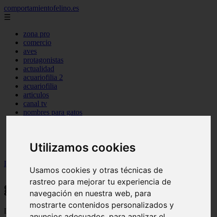
comportamientofelino.es
☰
zona pro
comercio
aves
protagonistas
actualidad
acuariofilia 2
acuariofilia
articulos
canal tv
nombres para gatos
novedades
tablon de anuncios
uncategorized
Utilizamos cookies
zona pro
Inicio
>
gatos2
Usamos cookies y otras técnicas de
rastreo para mejorar tu experiencia de
gatos2
navegación en nuestra web, para
mostrarte contenidos personalizados y
Descubre todas las noticias de la categoría gatos2. Artículos
anuncios adecuados, para analizar el