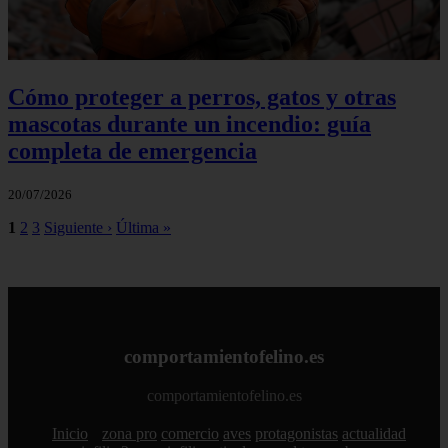
Cómo proteger a perros, gatos y otras
mascotas durante un incendio: guía
completa de emergencia
20/07/2026
1
2
3
Siguiente ›
Última »
comportamientofelino.es
comportamientofelino.es
Inicio
zona pro
comercio
aves
protagonistas
actualidad