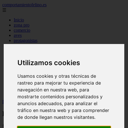
comportamientofelino.es
☰
Inicio
zona pro
comercio
aves
protagonistas
actualidad
acuariofilia 2
acuariofilia
articulos
Utilizamos cookies
canal tv
nombres para gatos
Usamos cookies y otras técnicas de
novedades
tablon de anuncios
rastreo para mejorar tu experiencia de
uncategorized
navegación en nuestra web, para
zona pro
mostrarte contenidos personalizados y
Inicio
>
gatos2
>
PROtagonistas: Pez &amp; Cía
anuncios adecuados, para analizar el
tráfico en nuestra web y para comprender
PROtagonistas: Pez &amp; Cía
de donde llegan nuestros visitantes.
📅 05/06/2025