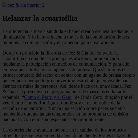
Relanzar la acuariofilia
La diferencia la marca sin duda el ha­ber creado escuela mediante la
divulga­ción. Y lo hemos hecho a través de la combinación de dos
mundos: la comuni­cación y el comercio para crear afición.
Desde un principio la filosofía de Pez & Cía fue convertir la
acuariofilia en una de las principales aficiones, po­pularizarla
mediante la participación en medios de comunicación. Y para ello
empezamos a trabajar con agencias de prensa. Quizás fuimos el
primer comer­cio del sector en contar con un agente de prensa propio
que en poco tiempo logró convertir nuestro trabajo en visible para
cientos de miles de personas. Así, desde hace casi una década, Pez
& Cía está presente en el programa líder de mascotas en la radio
española, “
Como el Perro y el Gato
” de Onda Cero, dirigi­do por el
veterinario Carlos Rodríguez, donde soy el responsable de la
sección de acuariofilia. Nunca una sección so­bre peces se había
mantenido durante tantas temporadas en un programa de emisión
nacional y con el mismo espe­cialista/locutor al frente.
La experiencia te ayuda a mejorar en la calidad de los productos
ofrecidos y en el esmero en la atención al cliente. Esa es la base de