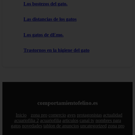
Los bostezos del gato.
Las distancias de los gatos
Los gatos de dEmo.
Trastornos en la higiene del gato
comportamientofelino.es
Inicio
zona pro
comercio
aves
protagonistas
actualidad
acuariofilia 2
acuariofilia
articulos
canal tv
nombres para
gatos
novedades
tablon de anuncios
uncategorized
zona pro