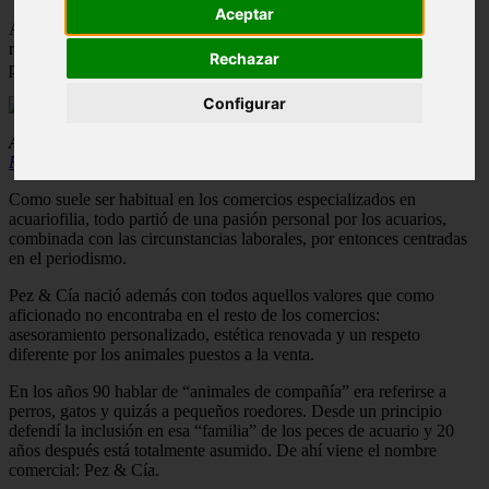
Aceptar
Alberto Guerrero es un apasionado de los peces que lucha por
revitalizar la afición a través de la divulgación y cuenta en primera
Rechazar
persona su experiencia desde su establecimiento Pez & Cía.
Configurar
Alberto Guerrero
Pez & Cía
Como suele ser habitual en los comer­cios especializados en
acuariofilia, todo partió de una pasión personal por los acuarios,
combinada con las circunstan­cias laborales, por entonces centradas
en el periodismo.
Pez & Cía nació además con todos aquellos valores que como
aficionado no encontraba en el resto de los comercios:
asesoramiento personalizado, estética renovada y un respeto
diferente por los animales puestos a la venta.
En los años 90 hablar de “animales de compañía” era referirse a
perros, gatos y quizás a pequeños roedores. Desde un principio
defendí la inclusión en esa “fa­milia” de los peces de acuario y 20
años después está totalmente asumido. De ahí viene el nombre
comercial: Pez & Cía.