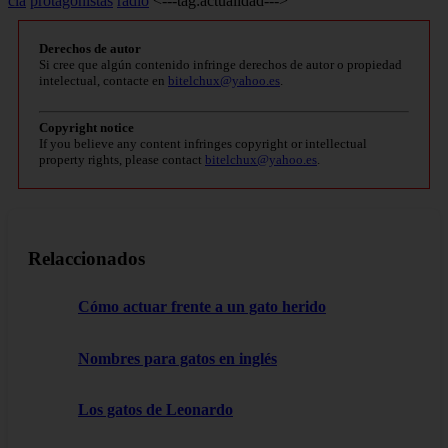
cía
protagonistas
radio
<---tag:actualidad--->
Derechos de autor
Si cree que algún contenido infringe derechos de autor o propiedad
intelectual, contacte en
bitelchux@yahoo.es
.
Copyright notice
If you believe any content infringes copyright or intellectual
property rights, please contact
bitelchux@yahoo.es
.
Relaccionados
Cómo actuar frente a un gato herido
Nombres para gatos en inglés
Los gatos de Leonardo