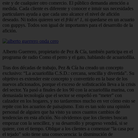
este y de cualquier otro co­mercio. El público demanda atención a
medida. Cada cliente es diferente y cono­cer e intuir sus necesidades
particulares ayuda a que cada uno alcance el nivel de afición
deseado. Ni todos quieren ser el
friki nº 1
, ni quedarse en un acuario
con guppys. Todos son igual de importantes para el desarrollo de la
afición.
Alberto Guerrero, propietario de Pez & Cía, también participa en el
programa de radio Como el perro y el gato, hablando de acuariofilia.
Tras dos décadas de trabajo, Pez & Cía ha creado un concepto
exclusivo: “La acuariofilia C.S.D.: cercana, sencilla y divertida”. Su
objetivo es extender este concepto y convertirlo en la base de los
nuevos aficionados, porque el exceso de sofisticación lleva a la crisis
del sector. Ya pasó a finales de los 90 con la acuario­filia marina, con
demasiada tecnología que el sector se empeñó en “meter” con
calzador en los hogares, y no tardare­mos mucho en ver cómo esto se
repite con los acuarios de paisajismo. Esto es tan solo una opinión
personal de alguien que ha visto ya unos cuantos cambios de
tendencias en esta afición. No olvidemos que los clientes buscan
empezar con la sencillez, y su desarrollo y progreso ven­drá, si se
quiere, con el tiempo. Obligar a los clientes a comenzar “la casa por
el tejado” solo tiene una consecuencia: la disminución de