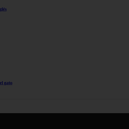
glés
el gato