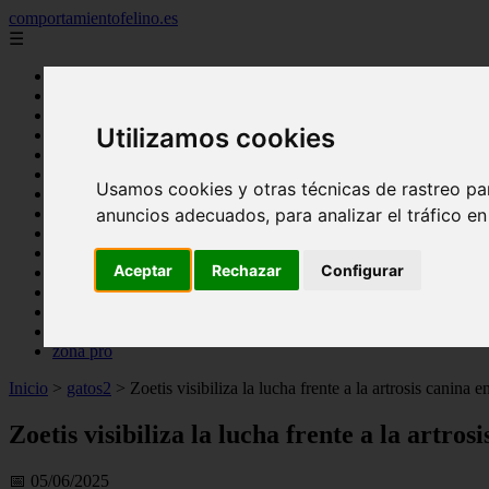
comportamientofelino.es
☰
Inicio
zona pro
comercio
Utilizamos cookies
aves
protagonistas
actualidad
Usamos cookies y otras técnicas de rastreo pa
acuariofilia 2
anuncios adecuados, para analizar el tráfico e
acuariofilia
articulos
canal tv
Aceptar
Rechazar
Configurar
nombres para gatos
novedades
tablon de anuncios
uncategorized
zona pro
Inicio
>
gatos2
>
Zoetis visibiliza la lucha frente a la artrosis can
Zoetis visibiliza la lucha frente a la art
📅 05/06/2025