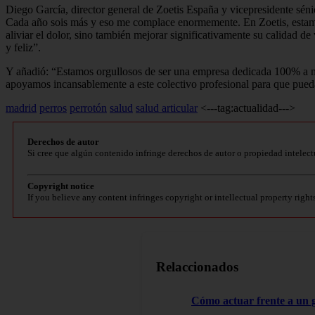
Diego García, director general de Zoetis España y vicepresidente sénior
Cada año sois más y eso me complace enormemente. En Zoetis, estamos
aliviar el dolor, sino también mejorar significativamente su calidad 
y feliz”.
Y añadió: “Estamos orgullosos de ser una empresa dedicada 100% a mejo
apoyamos incansablemente a este colectivo profesional para que pueda
madrid
perros
perrotón
salud
salud articular
<---tag:actualidad--->
Derechos de autor
Si cree que algún contenido infringe derechos de autor o propiedad intelect
Copyright notice
If you believe any content infringes copyright or intellectual property right
Relaccionados
Cómo actuar frente a un 