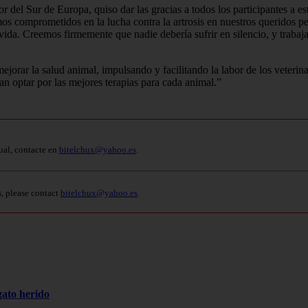
 del Sur de Europa, quiso dar las gracias a todos los participantes a es
 comprometidos en la lucha contra la artrosis en nuestros queridos p
de vida. Creemos firmemente que nadie debería sufrir en silencio, y trab
rar la salud animal, impulsando y facilitando la labor de los veterina
n optar por las mejores terapias para cada animal.”
ual, contacte en
bitelchux@yahoo.es
.
s, please contact
bitelchux@yahoo.es
.
gato herido