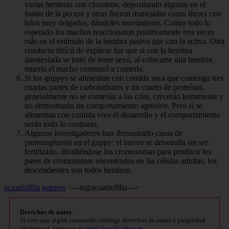
varias hembras con clorotone, depositando algunas en el
fondo de la pecera y otras fueron manejadas como títeres con
hilos muy delgados, dándoles movimiento. Contra todo lo
esperado los machos reaccionaron positivamente tres veces
más en el estímulo de la hembra pasiva que con la activa. Otra
conducta difícil de explicar fue que si con la hembra
anestesiada se trató de tener sexo, al colocarse una hembra
muerta el macho comenzó a comerla.
Si los guppys se alimentan con comida seca que contenga tres
cuartas partes de carbohidratos y un cuarto de proteínas,
generalmente no se comerán a las crías, crecerán lentamente y
no demostrarán un comportamiento agresivo. Pero si se
alimentan con comida viva el desarrollo y el comportamiento
serán todo lo contrario.
Algunos investigadores han demostrado casos de
partenogénesis en el guppy: el huevo se desarrolla sin ser
fertilizado, dividiéndose los cromosomas para producir los
pares de cromosomas encontrados en las células adultas; los
descendientes son todos hembras.
acuariofilia
guppys
<---tag:acuariofilia--->
Derechos de autor
Si cree que algún contenido infringe derechos de autor o propiedad
intelectual, contacte en
bitelchux@yahoo.es
.