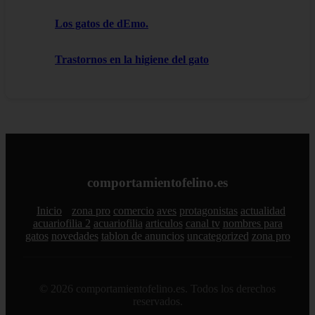
Los gatos de dEmo.
Trastornos en la higiene del gato
comportamientofelino.es
Inicio
zona pro
comercio
aves
protagonistas
actualidad
acuariofilia 2
acuariofilia
articulos
canal tv
nombres para
gatos
novedades
tablon de anuncios
uncategorized
zona pro
© 2026 comportamientofelino.es. Todos los derechos
reservados.