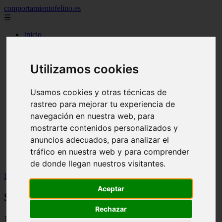
comportamientofelino.es
☰
Inicio
zona pro
comercio
aves
Utilizamos cookies
protagonistas
actualidad
acuariofilia 2
Usamos cookies y otras técnicas de
acuariofilia
rastreo para mejorar tu experiencia de
articulos
canal tv
navegación en nuestra web, para
nombres para gatos
mostrarte contenidos personalizados y
novedades
anuncios adecuados, para analizar el
tablon de anuncios
uncategorized
tráfico en nuestra web y para comprender
zona pro
de donde llegan nuestros visitantes.
Inicio
>
gatos2
>
Siete curiosidades sobre los guppys
Aceptar
Siete curiosidades sobre los guppys
Rechazar
📅 05/06/2025