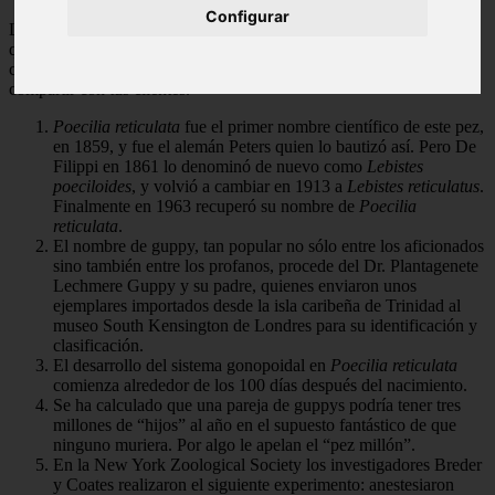
Configurar
Los guppys son una de las especies de peces más populares entre
quienes son aficionados a los acuarios. Aquí tienes unas cuantas
curiosidades sobre ellos que quizá no sabías, y que siempre puedes
compartir con tus clientes.
Poecilia reticulata
fue el primer nombre científico de este pez,
en 1859, y fue el alemán Peters quien lo bautizó así. Pero De
Filippi en 1861 lo denominó de nuevo como
Lebistes
poeciloides
, y volvió a cambiar en 1913 a
Lebistes reticulatus
.
Finalmente en 1963 recuperó su nombre de
Poecilia
reticulata
.
El nombre de guppy, tan popular no sólo entre los aficionados
sino también entre los profanos, procede del Dr. Plantagenete
Lechmere Guppy y su padre, quienes enviaron unos
ejemplares importados desde la isla caribeña de Trinidad al
museo South Kensington de Londres para su identificación y
clasificación.
El desarrollo del sistema gonopoidal en
Poecilia reticulata
comienza alrededor de los 100 días después del nacimiento.
Se ha calculado que una pareja de guppys podría tener tres
millones de “hijos” al año en el supuesto fantástico de que
ninguno muriera. Por algo le apelan el “pez millón”.
En la New York Zoological Society los investigadores Breder
y Coates realizaron el siguiente experimento: anestesiaron