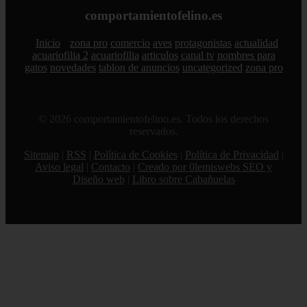
comportamientofelino.es
Inicio
zona pro
comercio
aves
protagonistas
actualidad
acuariofilia 2
acuariofilia
articulos
canal tv
nombres para
gatos
novedades
tablon de anuncios
uncategorized
zona pro
© 2026 comportamientofelino.es. Todos los derechos
reservados.
Sitemap
|
RSS
|
Política de Cookies
|
Política de Privacidad
|
Aviso legal
|
Contacto
|
Creado por 0lemiswebs SEO y
Diseño web
|
Libro sobre Cabañuelas