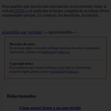
Para aquellos que queráis más información os recomiendo visitar la
web de
OATA
y en particular la lectura completa de su trabajo Peces
ornamentales salvajes. El comercio, los beneficios, los hechos.
acuariofilia
asac
sociedad
<---tag:acuariofilia--->
Derechos de autor
Si cree que algún contenido infringe derechos de autor o propiedad
intelectual, contacte en
bitelchux@yahoo.es
.
Copyright notice
If you believe any content infringes copyright or intellectual
property rights, please contact
bitelchux@yahoo.es
.
Relaccionados
Cómo actuar frente a un gato herido