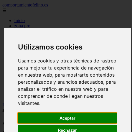
comportamientofelino.es
☰
Inicio
zona pro
comercio
aves
protagonistas
Utilizamos cookies
actualidad
acuariofilia 2
acuariofilia
Usamos cookies y otras técnicas de rastreo
articulos
para mejorar tu experiencia de navegación
canal tv
nombres para gatos
en nuestra web, para mostrarte contenidos
novedades
personalizados y anuncios adecuados, para
tablon de anuncios
analizar el tráfico en nuestra web y para
uncategorized
zona pro
comprender de donde llegan nuestros
visitantes.
Inicio
>
gatos2
>
Aportaciones del sector de la acuariofilia a la
sociedad
Aceptar
Aportaciones del sector de la acuariofilia
a la sociedad
Rechazar