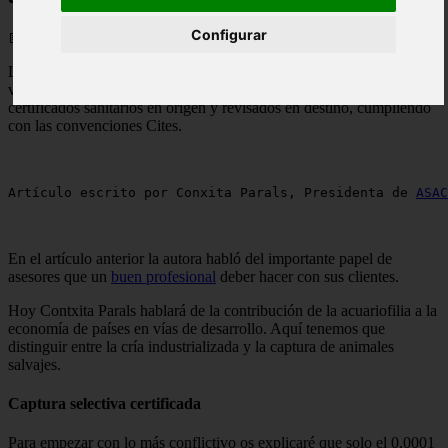
Configurar
📅 05/06/2025
La acuariofilia contribuye positivamente a la economía de países en
vías de desarrollo. El comercio de estos animales se hace con
certificados sanitarios en origen y revisados en destino, cumpliendo
con las convenciones Cites.
Artículo escrito por Conxita Parals, Presidenta de 
ASAC
En el artículo anterior la autora habló del importante papel de
asesores que un
buen profesional
deber hacer con sus clientes.
Hoy Contxita Parals hablará de la contribución de la acuariofilia a la
economía de países en vías de desarrollo. Aquí tenemos que
distinguir entre la cría industrializada y la captura de animales
salvajes.
Captura selectiva certificada
Para empezar con lo más conflictivo os explicaré que solo el 0,0001