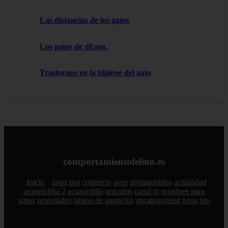
Las distancias de los gatos
Los gatos de dEmo.
Trastornos en la higiene del gato
comportamientofelino.es
Inicio
zona pro
comercio
aves
protagonistas
actualidad
acuariofilia 2
acuariofilia
articulos
canal tv
nombres para
gatos
novedades
tablon de anuncios
uncategorized
zona pro