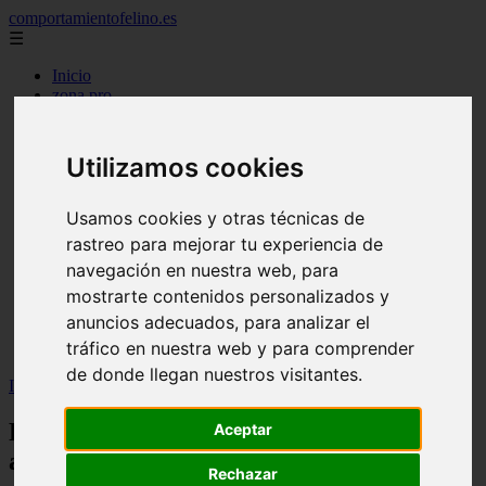
comportamientofelino.es
☰
Inicio
zona pro
comercio
aves
protagonistas
Utilizamos cookies
actualidad
acuariofilia 2
acuariofilia
Usamos cookies y otras técnicas de
articulos
rastreo para mejorar tu experiencia de
canal tv
navegación en nuestra web, para
nombres para gatos
novedades
mostrarte contenidos personalizados y
tablon de anuncios
anuncios adecuados, para analizar el
uncategorized
tráfico en nuestra web y para comprender
zona pro
de donde llegan nuestros visitantes.
Inicio
>
gatos2
>
Retos y oportunidades del mercado acuático
Retos y oportunidades del mercado
Aceptar
acuático
Rechazar