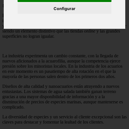
📅 05/06/2025
Configurar
En el competitivo sector de productos acuáticos, los minoristas
independientes se enfrentan desafíos como la creciente competencia
y el aumento de los precios. Sin embargo, la venta de animales sigue
siendo un elemento distintivo que las tiendas
online
y las grandes
superficies no logran igualar.
La industria experimenta un cambio constante, con la llegada de
nuevos aficionados a la acuarofilia, aunque la competencia ejerce
presión sobre los minoristas locales. En la industria de los acuarios
en este momento es un pasatiempo de alta rotación en el que la
mayoría de las personas salen dentro de los primeros dos años.
Diseños de alta calidad y nanoacuarios están atrayendo a nuevos
entusiastas. Los sistemas de agua salada también ganan terreno
gracias a una mayor disponibilidad de información y a la
disminución de precios de especies marinas, aunque mantenerse es
complicado.
La diversidad de especies y un servicio al cliente excepcional son las
claves para destacar y fomentar la lealtad de los clientes.