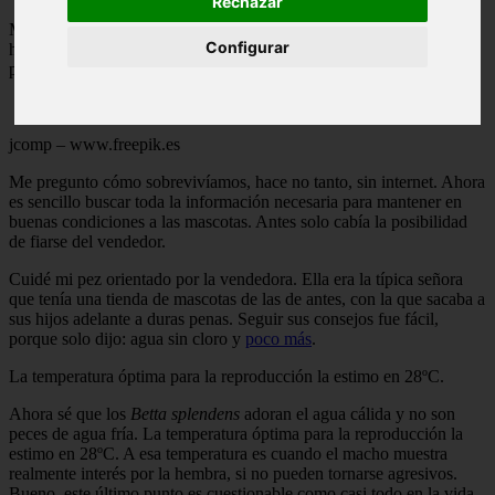
Rechazar
Mi primer luchador de Siam era de color rojo azabache. Para mí no
Configurar
había otro pez más bonito en la Tierra. Traté de cuidarlo lo mejor
posible con los conocimientos que poseía en aquel momento.
jcomp – www.freepik.es
Me pregunto cómo sobrevivíamos, hace no tanto, sin internet. Ahora
es sencillo buscar toda la información necesaria para mantener en
buenas condiciones a las mascotas. Antes solo cabía la posibilidad
de fiarse del vendedor.
Cuidé mi pez orientado por la vendedora. Ella era la típica señora
que tenía una tienda de mascotas de las de antes, con la que sacaba a
sus hijos adelante a duras penas. Seguir sus consejos fue fácil,
porque solo dijo: agua sin cloro y
poco más
.
La temperatura óptima para la reproducción la estimo en 28ºC.
Ahora sé que los
Betta splendens
adoran el agua cálida y no son
peces de agua fría. La temperatura óptima para la reproducción la
estimo en 28ºC. A esa temperatura es cuando el macho muestra
realmente interés por la hembra, si no pueden tornarse agresivos.
Bueno, este último punto es cuestionable como casi todo en la vida.