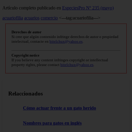
Artículo completo publicado en
EspeciesPro Nº 235 (mayo)
acuariofilia
acuarios
comercio
<---tag:acuariofilia--->
Derechos de autor
Si cree que algún contenido infringe derechos de autor o propiedad
intelectual, contacte en
bitelchux@yahoo.es
.
Copyright notice
If you believe any content infringes copyright or intellectual
property rights, please contact
bitelchux@yahoo.es
.
Relaccionados
Cómo actuar frente a un gato herido
Nombres para gatos en inglés