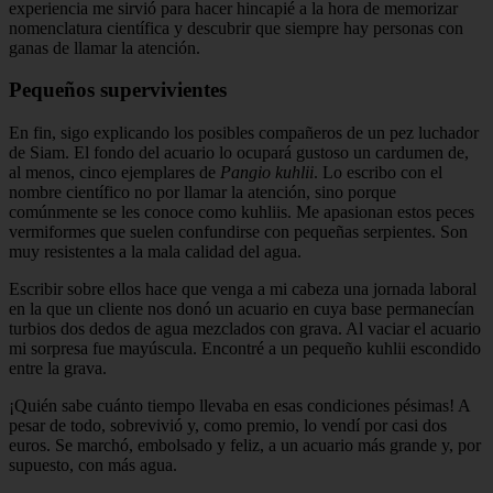
experiencia me sirvió para hacer hincapié a la hora de memorizar
nomenclatura científica y descubrir que siempre hay personas con
ganas de llamar la atención.
Pequeños supervivientes
En fin, sigo explicando los posibles compañeros de un pez luchador
de Siam. El fondo del acuario lo ocupará gustoso un cardumen de,
al menos, cinco ejemplares de
Pangio kuhlii
. Lo escribo con el
nombre científico no por llamar la atención, sino porque
comúnmente se les conoce como kuhliis. Me apasionan estos peces
vermiformes que suelen confundirse con pequeñas serpientes. Son
muy resistentes a la mala calidad del agua.
Escribir sobre ellos hace que venga a mi cabeza una jornada laboral
en la que un cliente nos donó un acuario en cuya base permanecían
turbios dos dedos de agua mezclados con grava. Al vaciar el acuario
mi sorpresa fue mayúscula. Encontré a un pequeño kuhlii escondido
entre la grava.
¡Quién sabe cuánto tiempo llevaba en esas condiciones pésimas! A
pesar de todo, sobrevivió y, como premio, lo vendí por casi dos
euros. Se marchó, embolsado y feliz, a un acuario más grande y, por
supuesto, con más agua.