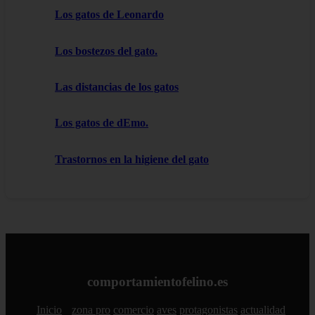
Los gatos de Leonardo
Los bostezos del gato.
Las distancias de los gatos
Los gatos de dEmo.
Trastornos en la higiene del gato
comportamientofelino.es
Inicio
zona pro
comercio
aves
protagonistas
actualidad