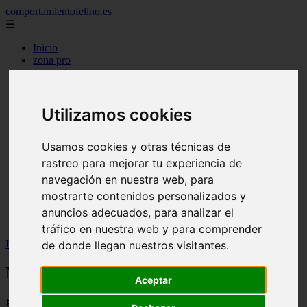
comportamientofelino.es
☰
Inicio
zona pro
comercio
aves
protagonistas
actualidad
Utilizamos cookies
acuariofilia 2
acuariofilia
Usamos cookies y otras técnicas de
articulos
canal tv
rastreo para mejorar tu experiencia de
nombres para gatos
navegación en nuestra web, para
novedades
mostrarte contenidos personalizados y
tablon de anuncios
uncategorized
anuncios adecuados, para analizar el
zona pro
tráfico en nuestra web y para comprender
Inicio
>
gatos2
>
Mi luchador rojo
de donde llegan nuestros visitantes.
Mi luchador rojo
Aceptar
📅 05/06/2025