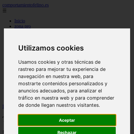
comportamientofelino.es
☰
Inicio
zona pro
comercio
aves
protagonistas
Utilizamos cookies
actualidad
acuariofilia 2
acuariofilia
Usamos cookies y otras técnicas de
articulos
rastreo para mejorar tu experiencia de
canal tv
nombres para gatos
navegación en nuestra web, para
novedades
mostrarte contenidos personalizados y
tablon de anuncios
anuncios adecuados, para analizar el
uncategorized
zona pro
tráfico en nuestra web y para comprender
de donde llegan nuestros visitantes.
Inicio
>
gatos2
>
Tiburones y rayas en riesgo de extinción
Tiburones y rayas en riesgo de extinción
Aceptar
📅 05/06/2025
Rechazar