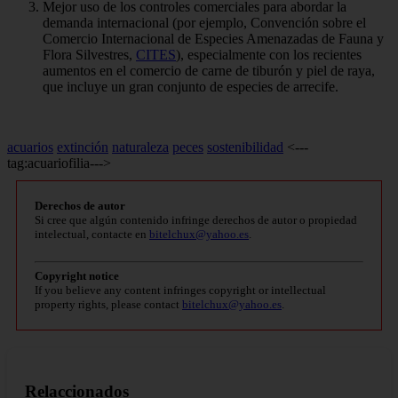
Mejor uso de los controles comerciales para abordar la
demanda internacional (por ejemplo, Convención sobre el
Comercio Internacional de Especies Amenazadas de Fauna y
Flora Silvestres,
CITES
), especialmente con los recientes
aumentos en el comercio de carne de tiburón y piel de raya,
que incluye un gran conjunto de especies de arrecife.
acuarios
extinción
naturaleza
peces
sostenibilidad
<---
tag:acuariofilia--->
Derechos de autor
Si cree que algún contenido infringe derechos de autor o propiedad
intelectual, contacte en
bitelchux@yahoo.es
.
Copyright notice
If you believe any content infringes copyright or intellectual
property rights, please contact
bitelchux@yahoo.es
.
Relaccionados