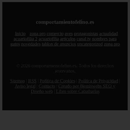
comportamientofelino.es
Inicio
zona pro
comercio
aves
protagonistas
actualidad
acuariofilia 2
acuariofilia
articulos
canal tv
nombres para
gatos
novedades
tablon de anuncios
uncategorized
zona pro
© 2026 comportamientofelino.es. Todos los derechos
reservados.
Sitemap
|
RSS
|
Política de Cookies
|
Política de Privacidad
|
Aviso legal
|
Contacto
|
Creado por 0lemiswebs SEO y
Diseño web
|
Libro sobre Cabañuelas