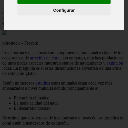
Los arrecifes de coral se encuentran entre los ecosistemas más
Configurar
diversos del planeta y albergan más de un tercio de las especies de
peces del océano. Sin embargo, se enfrentan a algunas de las
amenazas más intensas y extendidas de cualquier ecosistema.
wirestock – Freepik
Los tiburones y las rayas son componentes funcionales clave de los
ecosistemas de
arrecifes de coral
, sin embargo, muchas poblaciones
de unas pocas especies muestran signos de agotamiento y
extinción
local. La pregunta es si estas disminuciones advierten de una crisis
de extinción global.
Según numerosos
estudios
estos animales están cada vez más
amenazadas a nivel mundial debido principalmente a:
El cambio climático
La mala calidad del agua
El desarrollo costero
Se estima que dos tercios de los tiburones y rayas de los arrecifes de
coral están amenazados de extinción.