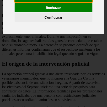
vigente
Rechazar
📅 15/06/2026
Configurar
El Servicio de Protección de la Naturaleza (Seprona) de la Guardia
Civil ha arrestado en Agüimes (Gran Canaria) a un individuo que
presuntamente quebrantó una condena judicial que le prohibía
expresamente tener animales. Durante una inspección en su
domicilio, los agentes hallaron dos gatos de corta edad que estaban
bajo su cuidado directo. La detención se produce después de que
diferentes informes confirmaran que el sospechoso mantenía a los
animales pese a una inhabilitación legal que aún seguía en vigor.
El origen de la intervención policial
La operación arrancó gracias a una alerta trasladada por los servicios
veterinarios municipales, que notificaron a la Guardia Civil la
posible existencia de una situación irregular. A partir de ese aviso,
los efectivos del Seprona iniciaron una serie de pesquisas para
contrastar los datos. La información facilitada por los profesionales
sanitarios indicaba que una persona con restricciones judiciales
podría estar custodiando animales en su vivienda.