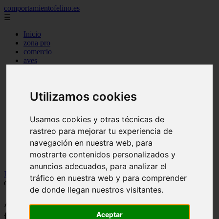
comportamientofelino.es
☰
Inicio
zona pro
comercio
aves
protagonistas
actualidad
acuariofilia 2
Utilizamos cookies
acuariofilia
articulos
canal tv
Usamos cookies y otras técnicas de
nombres para gatos
rastreo para mejorar tu experiencia de
novedades
tablon de anuncios
navegación en nuestra web, para
uncategorized
mostrarte contenidos personalizados y
zona pro
anuncios adecuados, para analizar el
Inicio
>
gatos
>
Agüimes: detenido por albergar dos felinos
tráfico en nuestra web y para comprender
desafiando una orden judicial vigente
de donde llegan nuestros visitantes.
Agüimes: detenido por albergar dos
Aceptar
felinos desafiando una orden judicial