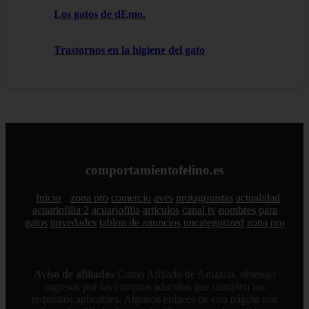
Los gatos de dEmo.
Trastornos en la higiene del gato
comportamientofelino.es
Inicio
zona pro
comercio
aves
protagonistas
actualidad
acuariofilia 2
acuariofilia
articulos
canal tv
nombres para
gatos
novedades
tablon de anuncios
uncategorized
zona pro
Aviso de afiliados
Como Afiliado de Amazon, obtengo
ingresos por las compras adscritas que cumplen los
requisitos aplicables. Algunos enlaces de esta página son