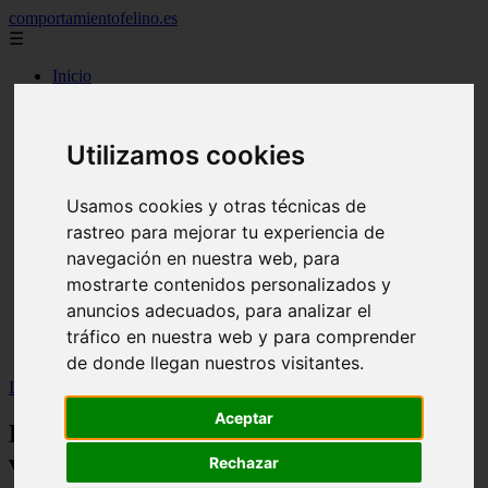
comportamientofelino.es
☰
Inicio
zona pro
comercio
aves
Utilizamos cookies
protagonistas
actualidad
acuariofilia 2
Usamos cookies y otras técnicas de
acuariofilia
rastreo para mejorar tu experiencia de
articulos
canal tv
navegación en nuestra web, para
nombres para gatos
mostrarte contenidos personalizados y
novedades
anuncios adecuados, para analizar el
tablon de anuncios
uncategorized
tráfico en nuestra web y para comprender
zona pro
de donde llegan nuestros visitantes.
Inicio
>
gatos2
>
La cacatúa ninfa, un pájaro lleno de ventajas
Aceptar
La cacatúa ninfa, un pájaro lleno de
ventajas
Rechazar