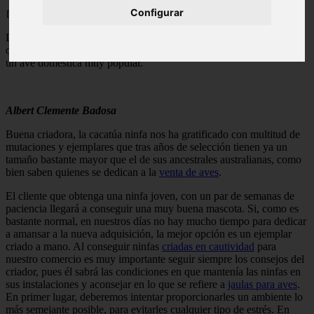
Configurar
📅 05/06/2025
La cacatúa ninfa, aunque no lleva tantos años en cautividad como
otros pájaros bien conocidos como el canario, se ha convertido en
un ave doméstica muy popular.
Albert Clemente Badosa
Buena criadora, la cacatúa ninfa nos ha gratificado con multitud de
mutaciones y ejemplares que tras años de selección tienen ya un
tamaño bastante mayor que el de sus ancestrales australianas, como
bien saben quienes se dedican a la
venta de aves
.
El cliente que obtenga una ninfa joven, con un par de semanas de
paciencia llegará a conseguir una muy buena mascota. Si, como es
bastante normal, en nuestros días no hay mucho tiempo para dedicar
a amansar a la nueva adquisición, la mejor opción es un ejemplar
criado a mano. Al conseguir ninfas
criadas en cautividad
para
nuestro comercio es muy importante seguir siempre los consejos del
criador, pues él sabrá las condiciones en que mantenía las ninfas en
sus instalaciones y aconsejar en lo que se refiere a
jaulas para aves
.
En primer lugar, deberemos intentar proporcionarles un ambiente lo
más semejante posible, para evitarles cualquier tipo de estrés. En