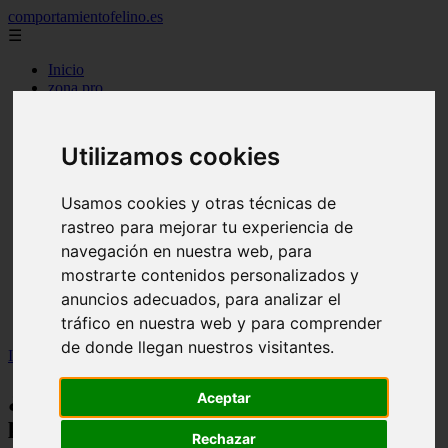
comportamientofelino.es
☰
Inicio
zona pro
comercio
aves
protagonistas
Utilizamos cookies
actualidad
acuariofilia 2
acuariofilia
Usamos cookies y otras técnicas de
articulos
rastreo para mejorar tu experiencia de
canal tv
nombres para gatos
navegación en nuestra web, para
novedades
mostrarte contenidos personalizados y
tablon de anuncios
anuncios adecuados, para analizar el
uncategorized
zona pro
tráfico en nuestra web y para comprender
de donde llegan nuestros visitantes.
Inicio
>
gatos2
>
¿Cómo funciona el ciclo sexual de las perras?
¿Cómo funciona el ciclo sexual de las
Aceptar
perras?
Rechazar