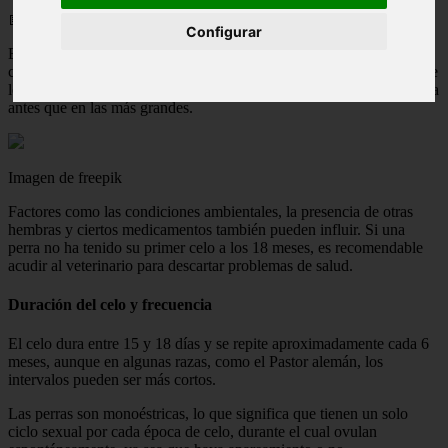
📅 05/06/2025
Configurar
El ciclo sexual de las perras es un proceso fisiológico que comienza
con la pubertad, equivalente al primer celo. Este suele aparecer entre
los 7 y 10 meses de edad, aunque en razas más pequeñas se presenta
antes que en las más grandes.
Imagen de freepik
Factores como las condiciones ambientales, la presencia de otras
hembras y ciertos medicamentos también pueden influir. Si una
perra no ha tenido su primer celo a los 18 meses, es recomendable
acudir al veterinario para descartar problemas de salud.
Duración del celo y frecuencia
El celo dura entre 15 y 18 días y se repite aproximadamente cada 6
meses, aunque en algunas razas, como el Pastor alemán, los
intervalos pueden ser más cortos.
Las perras son monoéstricas, lo que significa que tienen un solo
ciclo sexual por cada época de celo, durante el cual ovulan