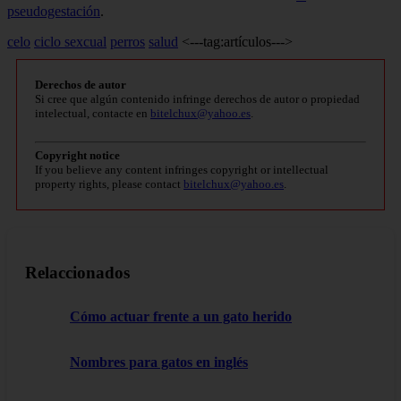
pseudogestación
.
celo
ciclo sexcual
perros
salud
<---tag:artículos--->
Derechos de autor
Si cree que algún contenido infringe derechos de autor o propiedad
intelectual, contacte en
bitelchux@yahoo.es
.
Copyright notice
If you believe any content infringes copyright or intellectual
property rights, please contact
bitelchux@yahoo.es
.
Relaccionados
Cómo actuar frente a un gato herido
Nombres para gatos en inglés