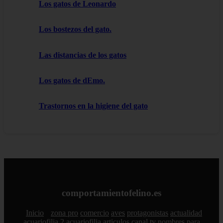
Los gatos de Leonardo
Los bostezos del gato.
Las distancias de los gatos
Los gatos de dEmo.
Trastornos en la higiene del gato
comportamientofelino.es
Inicio
zona pro
comercio
aves
protagonistas
actualidad
acuariofilia 2
acuariofilia
articulos
canal tv
nombres para