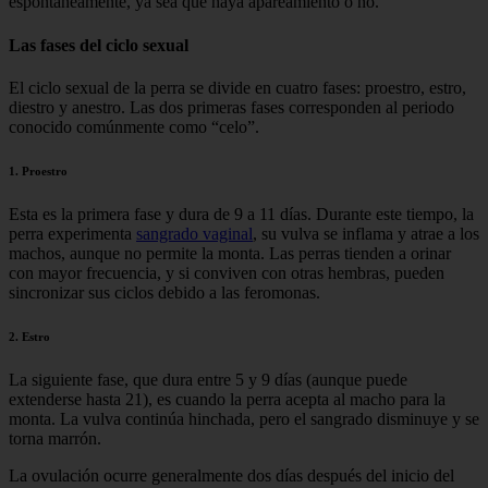
espontáneamente, ya sea que haya apareamiento o no.
Las fases del ciclo sexual
El ciclo sexual de la perra se divide en cuatro fases: proestro, estro,
diestro y anestro. Las dos primeras fases corresponden al periodo
conocido comúnmente como “celo”.
1. Proestro
Esta es la primera fase y dura de 9 a 11 días. Durante este tiempo, la
perra experimenta
sangrado vaginal
, su vulva se inflama y atrae a los
machos, aunque no permite la monta. Las perras tienden a orinar
con mayor frecuencia, y si conviven con otras hembras, pueden
sincronizar sus ciclos debido a las feromonas.
2. Estro
La siguiente fase, que dura entre 5 y 9 días (aunque puede
extenderse hasta 21), es cuando la perra acepta al macho para la
monta. La vulva continúa hinchada, pero el sangrado disminuye y se
torna marrón.
La ovulación ocurre generalmente dos días después del inicio del