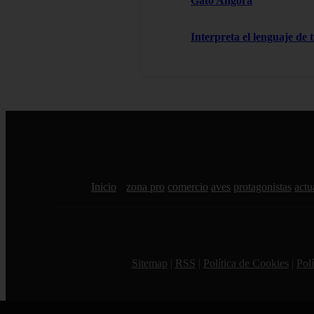
Gato Angora
Interpreta el lenguaje de t
Inicio
zona pro
comercio
aves
protagonistas
actu
Sitemap
|
RSS
|
Política de Cookies
|
Polí