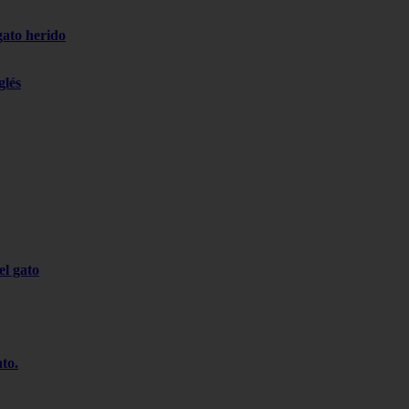
gato herido
glés
el gato
ato.