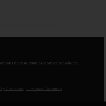
ovedades
tablon de anuncios
uncategorized
zona pro
O y Diseño web
|
Libro sobre Cabañuelas