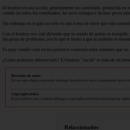
El bostezo es una acción, generalmente no controlada, producida en re
común en todos los vertebrados, las aves, tortugas e incluso peces ta
Sin embargo en el gato no solo es una forma de decir que está somno
Con el bostezo nos está diciendo que su estado de ánimo es tranquilo 
sin ganas de problemas, por lo que te invito a que tu también te muestr
Es muy común verlo en los primeros contactos entre animales que no s
¿Como podemos diferenciarlo? El bostezo "social" se trata de un boste
Derechos de autor
Si cree que algún contenido infringe derechos de autor o propiedad intelect
Copyright notice
If you believe any content infringes copyright or intellectual property right
Relaccionados