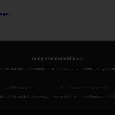
u gato.
comportamientofelino.es
alidad
acuariofilia 2
acuariofilia
articulos
canal tv
nombres para gatos
n
© 2026 comportamientofelino.es. Todos los derechos reservados.
tica de Privacidad
|
Aviso legal
|
Contacto
|
Creado por 0lemiswebs SE