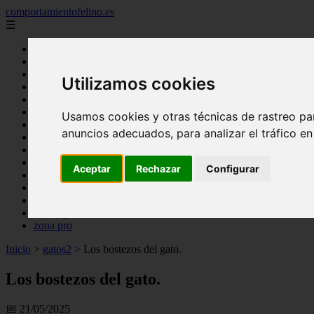
comportamientofelino.es
☰
Inicio
zona pro
comercio
Utilizamos cookies
aves
protagonistas
actualidad
Usamos cookies y otras técnicas de rastreo pa
acuariofilia 2
anuncios adecuados, para analizar el tráfico e
acuariofilia
articulos
canal tv
Aceptar
Rechazar
Configurar
nombres para gatos
novedades
tablon de anuncios
uncategorized
zona pro
Inicio
>
gatos2
>
Los bostezos del gato.
Los bostezos del gato.
📅 21/05/2025