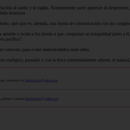
lación al sueño y la vigilia. Normalmente suele aparecer al despertarse,
mbién bostezan.
liento, sino que es, además, una forma de comunicación con sus congén
y amable e invita a los demás a que compartan su tranquildad junto a él
es pacífico".
e conocen, para evitar malentendidos entre ellos.
zo enérgico, pausado y con la boca extremadamente abierta, el natural, 
ual, contacte en
bitelchux@yahoo.es
.
s, please contact
bitelchux@yahoo.es
.