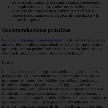
aseguraría de disminuirlos físicamente para evitar lesiones.
otra explicación es que las madres necesitan llevar presas
vivas pero atenuadas en su agresividad a sus crías para
comenzar a educarlas en las prácticas de la predación y la
muerte de la presa.
Recomendaciones prácticas
Un
consejo importante para los propietarios
de perros y gatos es que
nunca se deben realizar juegos donde se estimule su agresividad, ya
que puede terminar produciendo serias lesiones a las personas que
viven en la casa, como niños o ancianos de la familia.
Gatos
Con los gatos es preferible jugar utilizando un juguete tipo presa
(ratón, pájaro, etc.) para estimularlo: nunca hay que hacer que el
gato atrape las manos, pies o tobillos, porque luego puede seguir
haciéndolo aunque el propietario no esté jugando y acabar
haciéndole daño. Los juguetes deben ser de consistencia firme y de
tamaño medio para que no sean ingeridos y hay que tener mucho
cuidado con los hilos por la posibilidad de ingerirlos y convertirse en
un cuerpo extraño lineal. En los gatos son muy utilizados los
laberintos hechos con cartón o plástico y que llevan a lugares altos