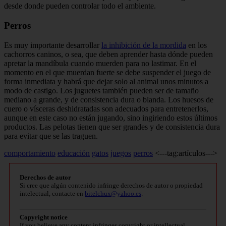
desde donde pueden controlar todo el ambiente.
Perros
Es muy importante desarrollar
la inhibición de la mordida
en los
cachorros caninos, o sea, que deben aprender hasta dónde pueden
apretar la mandíbula cuando muerden para no lastimar. En el
momento en el que muerdan fuerte se debe suspender el juego de
forma inmediata y habrá que dejar solo al animal unos minutos a
modo de castigo. Los juguetes también pueden ser de tamaño
mediano a grande, y de consistencia dura o blanda. Los huesos de
cuero o vísceras deshidratadas son adecuados para entretenerlos,
aunque en este caso no están jugando, sino ingiriendo estos últimos
productos. Las pelotas tienen que ser grandes y de consistencia dura
para evitar que se las traguen.
comportamiento
educación
gatos
juegos
perros
<---tag:artículos--->
Derechos de autor
Si cree que algún contenido infringe derechos de autor o propiedad
intelectual, contacte en
bitelchux@yahoo.es
.
Copyright notice
If you believe any content infringes copyright or intellectual