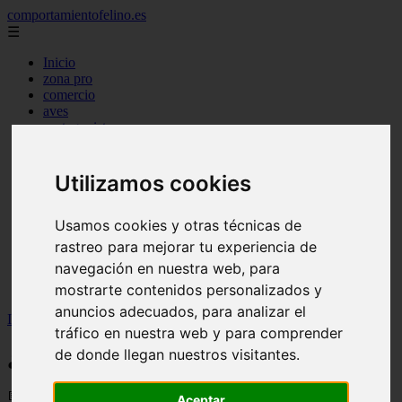
comportamientofelino.es
☰
Inicio
zona pro
comercio
aves
protagonistas
actualidad
acuariofilia 2
acuariofilia
Utilizamos cookies
articulos
canal tv
nombres para gatos
Usamos cookies y otras técnicas de
novedades
rastreo para mejorar tu experiencia de
tablon de anuncios
navegación en nuestra web, para
uncategorized
zona pro
mostrarte contenidos personalizados y
anuncios adecuados, para analizar el
Inicio
>
gatos2
>
¿Por qué juegan los gatos y los perros?
tráfico en nuestra web y para comprender
¿Por qué juegan los gatos y los perros?
de donde llegan nuestros visitantes.
📅 05/06/2025
Aceptar