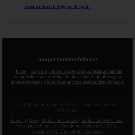
Trastornos en la higiene del gato
comportamientofelino.es
Inicio
zona pro
comercio
aves
protagonistas
actualidad
acuariofilia 2
acuariofilia
articulos
canal tv
nombres para
gatos
novedades
tablon de anuncios
uncategorized
zona pro
© 2026 comportamientofelino.es. Todos los derechos
reservados.
Sitemap
|
RSS
|
Política de Cookies
|
Política de Privacidad
|
Aviso legal
|
Contacto
|
Creado por 0lemiswebs SEO y
Diseño web
|
Libro sobre Cabañuelas