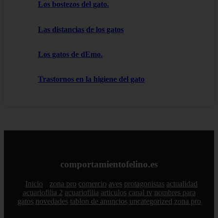
Los bostezos del gato.
Las distancias de los gatos
Los gatos de dEmo.
Trastornos en la higiene del gato
comportamientofelino.es
Inicio
zona pro
comercio
aves
protagonistas
actualidad
acuariofilia 2
acuariofilia
articulos
canal tv
nombres para
gatos
novedades
tablon de anuncios
uncategorized
zona pro