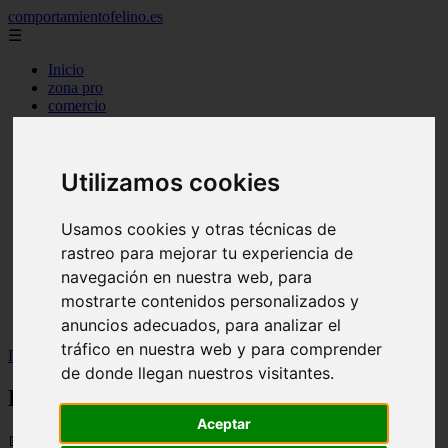
comportamientofelino.es
☰
Inicio
zona pro
comercio
aves
protagonistas
actualidad
Utilizamos cookies
acuariofilia 2
acuariofilia
articulos
Usamos cookies y otras técnicas de
canal tv
nombres para gatos
rastreo para mejorar tu experiencia de
novedades
navegación en nuestra web, para
tablon de anuncios
mostrarte contenidos personalizados y
uncategorized
zona pro
anuncios adecuados, para analizar el
tráfico en nuestra web y para comprender
Inicio
>
gatos2
>
Beneficios de la equinoterapia
de donde llegan nuestros visitantes.
Beneficios de la equinoterapia
Aceptar
📅 05/06/2025