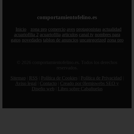
comportamientofelino.es
Inicio
zona pro
comercio
aves
protagonistas
actualidad
acuariofilia 2
acuariofilia
articulos
canal tv
nombres para
gatos
novedades
tablon de anuncios
uncategorized
zona pro
© 2026 comportamientofelino.es. Todos los derechos
reservados.
Sitemap
|
RSS
|
Política de Cookies
|
Política de Privacidad
|
Aviso legal
|
Contacto
|
Creado por 0lemiswebs SEO y
Diseño web
|
Libro sobre Cabañuelas