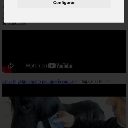
Configurar
El Galgo afgano, como dice Daniel Amat en la introducción de este
vídeo, es una raza elegante y espectacular por lo que se refiere a su
pelaje. Pere Parra, juez nacional de la RSCE, detalla cómo realizar
su peluquería.
canal tv
galgo afgano
peluquería canina
<---tag:canal tv--->