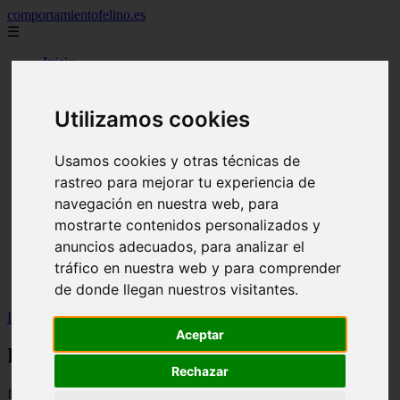
comportamientofelino.es
☰
Inicio
zona pro
comercio
aves
Utilizamos cookies
protagonistas
actualidad
acuariofilia 2
Usamos cookies y otras técnicas de
acuariofilia
rastreo para mejorar tu experiencia de
articulos
navegación en nuestra web, para
canal tv
nombres para gatos
mostrarte contenidos personalizados y
novedades
anuncios adecuados, para analizar el
tablon de anuncios
tráfico en nuestra web y para comprender
uncategorized
zona pro
de donde llegan nuestros visitantes.
Inicio
>
gatos2
>
La peluquería del Galgo afgano
Aceptar
La peluquería del Galgo afgano
Rechazar
📅 05/06/2025