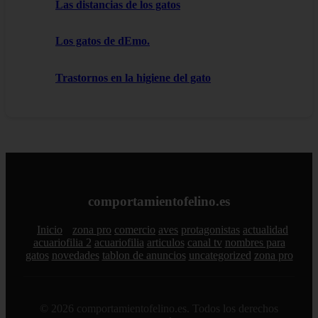
Las distancias de los gatos
Los gatos de dEmo.
Trastornos en la higiene del gato
comportamientofelino.es
Inicio
zona pro
comercio
aves
protagonistas
actualidad
acuariofilia 2
acuariofilia
articulos
canal tv
nombres para
gatos
novedades
tablon de anuncios
uncategorized
zona pro
© 2026 comportamientofelino.es. Todos los derechos