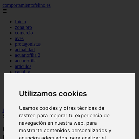
comportamientofelino.es
☰
Inicio
zona pro
comercio
aves
protagonistas
actualidad
acuariofilia 2
acuariofilia
articulos
canal tv
nombres para gatos
novedades
tablon de anuncios
Utilizamos cookies
uncategorized
zona pro
Usamos cookies y otras técnicas de
Inicio
>
gatos2
>
Colores del gato abisinio: Todo Lo Que Necesitas
rastreo para mejorar tu experiencia de
Saber
navegación en nuestra web, para
Colores del gato abisinio: Todo Lo Que
mostrarte contenidos personalizados y
Necesitas Saber
anuncios adecuados, para analizar el