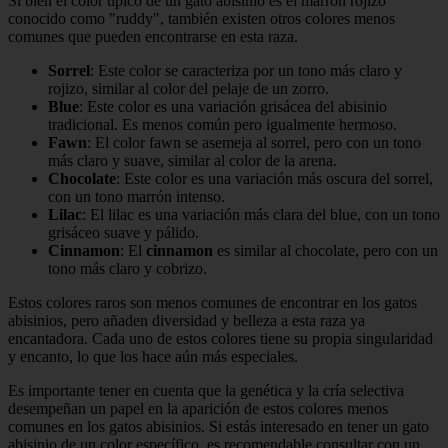
Si bien el color típico de un gato abisinio es el marrón rojizo
conocido como "ruddy", también existen otros colores menos
comunes que pueden encontrarse en esta raza.
Sorrel
: Este color se caracteriza por un tono más claro y
rojizo, similar al color del pelaje de un zorro.
Blue
: Este color es una variación grisácea del abisinio
tradicional. Es menos común pero igualmente hermoso.
Fawn
: El color fawn se asemeja al sorrel, pero con un tono
más claro y suave, similar al color de la arena.
Chocolate
: Este color es una variación más oscura del sorrel,
con un tono marrón intenso.
Lilac
: El lilac es una variación más clara del blue, con un tono
grisáceo suave y pálido.
Cinnamon
: El
cinnamon
es similar al chocolate, pero con un
tono más claro y cobrizo.
Estos colores raros son menos comunes de encontrar en los gatos
abisinios, pero añaden diversidad y belleza a esta raza ya
encantadora. Cada uno de estos colores tiene su propia singularidad
y encanto, lo que los hace aún más especiales.
Es importante tener en cuenta que la genética y la cría selectiva
desempeñan un papel en la aparición de estos colores menos
comunes en los gatos abisinios. Si estás interesado en tener un gato
abisinio de un color específico, es recomendable consultar con un