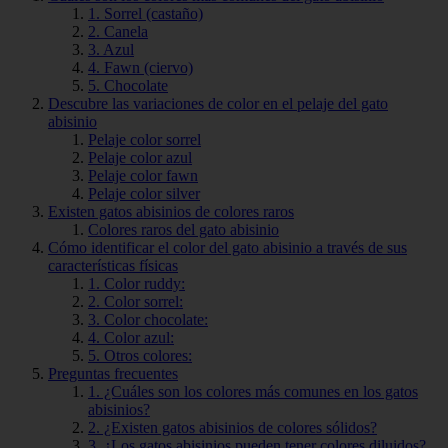
1. Sorrel (castaño)
2. Canela
3. Azul
4. Fawn (ciervo)
5. Chocolate
Descubre las variaciones de color en el pelaje del gato
abisinio
Pelaje color sorrel
Pelaje color azul
Pelaje color fawn
Pelaje color silver
Existen gatos abisinios de colores raros
Colores raros del gato abisinio
Cómo identificar el color del gato abisinio a través de sus
características físicas
1. Color ruddy:
2. Color sorrel:
3. Color chocolate:
4. Color azul:
5. Otros colores:
Preguntas frecuentes
1. ¿Cuáles son los colores más comunes en los gatos
abisinios?
2. ¿Existen gatos abisinios de colores sólidos?
3. ¿Los gatos abisinios pueden tener colores diluidos?