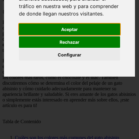
tráfico en nuestra web y para comprender
📅 07/05/2025
de donde llegan nuestros visitantes.
El gato abisinio es una de las razas más antiguas de gatos
domésticos y se caracteriza por su
pelaje corto
y suave, así como
Aceptar
por su aspecto elegante y atlético. Además de su apariencia
distintiva, los gatos abisinios también se destacan por su
variedad
Rechazar
de colores
de pelaje. Estos colores pueden ser una combinación de
tonos cálidos y fríos, lo que les da una apariencia única y hermosa.
Configurar
Exploraremos los diferentes colores de pelaje que se pueden
encontrar en los gatos abisinios. Hablaremos sobre los colores más
comunes, como el sorrel, el azul y el fawn, así como también sobre
los colores más raros, como el chocolate y el lilac. También
discutiremos cómo se determina el color del pelaje de un gato
abisinio y cómo cuidarlo adecuadamente para mantener su
apariencia brillante y saludable. Si eres amante de los gatos abisinios
o simplemente estás interesado en aprender más sobre ellos, ¡este
artículo es para ti!
Tabla de Contenido
Cuáles son los colores más comunes del gato abisinio