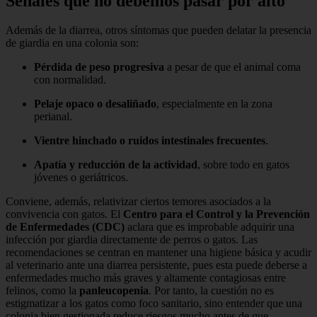
Señales que no debemos pasar por alto
Además de la diarrea, otros síntomas que pueden delatar la presencia
de giardia en una colonia son:
Pérdida de peso progresiva
a pesar de que el animal coma
con normalidad.
Pelaje opaco o desaliñado
, especialmente en la zona
perianal.
Vientre hinchado o ruidos intestinales frecuentes
.
Apatía y reducción de la actividad
, sobre todo en gatos
jóvenes o geriátricos.
Conviene, además, relativizar ciertos temores asociados a la
convivencia con gatos. El
Centro para el Control y la Prevención
de Enfermedades (CDC)
aclara que es improbable adquirir una
infección por giardia directamente de perros o gatos. Las
recomendaciones se centran en mantener una higiene básica y acudir
al veterinario ante una diarrea persistente, pues esta puede deberse a
enfermedades mucho más graves y altamente contagiosas entre
felinos, como la
panleucopenia
. Por tanto, la cuestión no es
estigmatizar a los gatos como foco sanitario, sino entender que una
colonia bien gestionada reduce riesgos mucho antes de que