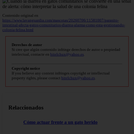
Contenido original en
https://www.lavanguardia.com/mascotas/20260706/11581007/parasito-
intestinal-afecta-gatos-comunitarios-diarrea-alarma-como-esta-gestionando-
colonia-felina.html
Derechos de autor
Si cree que algún contenido infringe derechos de autor o propiedad
intelectual, contacte en
bitelchux@yahoo.es
.
Copyright notice
If you believe any content infringes copyright or intellectual
property rights, please contact
bitelchux@yahoo.es
.
Relaccionados
Cómo actuar frente a un gato herido