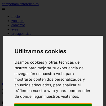
comportamientofelino.es
☰
Inicio
zona pro
comercio
aves
protagonistas
actualidad
acuariofilia 2
acuariofilia
Utilizamos cookies
articulos
canal tv
nombres para gatos
Usamos cookies y otras técnicas de
novedades
rastreo para mejorar tu experiencia de
tablon de anuncios
uncategorized
navegación en nuestra web, para
zona pro
mostrarte contenidos personalizados y
Inicio
>
gatos
>
Cuando la diarrea en gatos comunitarios se
anuncios adecuados, para analizar el
convierte en una señal de alerta: cómo interpretar la salud de una
tráfico en nuestra web y para comprender
colonia felina
de donde llegan nuestros visitantes.
Cuando la diarrea en gatos comunitarios