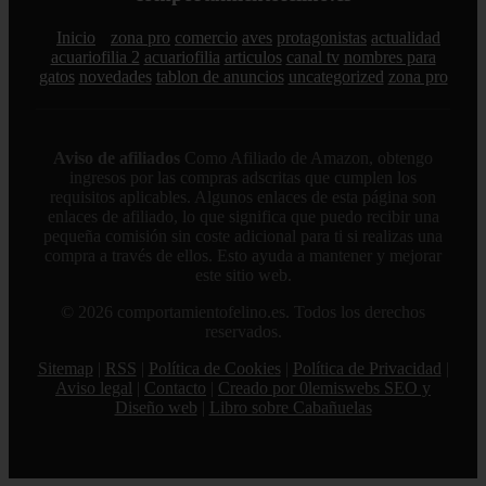
Inicio
zona pro
comercio
aves
protagonistas
actualidad
acuariofilia 2
acuariofilia
articulos
canal tv
nombres para
gatos
novedades
tablon de anuncios
uncategorized
zona pro
Aviso de afiliados
Como Afiliado de Amazon, obtengo
ingresos por las compras adscritas que cumplen los
requisitos aplicables. Algunos enlaces de esta página son
enlaces de afiliado, lo que significa que puedo recibir una
pequeña comisión sin coste adicional para ti si realizas una
compra a través de ellos. Esto ayuda a mantener y mejorar
este sitio web.
© 2026 comportamientofelino.es. Todos los derechos
reservados.
Sitemap
|
RSS
|
Política de Cookies
|
Política de Privacidad
|
Aviso legal
|
Contacto
|
Creado por 0lemiswebs SEO y
Diseño web
|
Libro sobre Cabañuelas