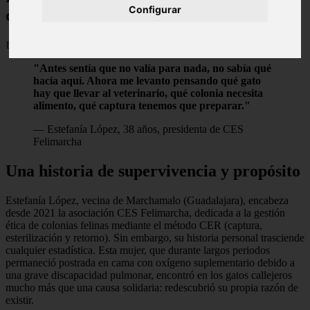
Configurar
comunitarios
📅 09/06/2026
"Antes sentía que no valía para nada, no sabía qué
hacía aquí. Ahora me levanto pensando qué gato
hay que llevar al veterinario, qué colonia necesita
alimento, qué captura tenemos que preparar."
— Estefanía López, 38 años, presidenta de CES
Felimarcha
Una historia de supervivencia y propósito
Estefanía López, vecina de Marchamalo (Guadalajara), encabeza
desde 2021 la asociación CES Felimarcha, dedicada a la gestión
ética de colonias felinas mediante el método CER (captura,
esterilización y retorno). Sin embargo, su historia personal trasciende
cualquier estadística. Esta mujer, que durante largos periodos
permaneció postrada en cama con oxígeno suplementario debido a
una grave discapacidad pulmonar, encontró en los gatos callejeros
mucho más que una causa solidaria: redescubrió su propia razón de
existir.