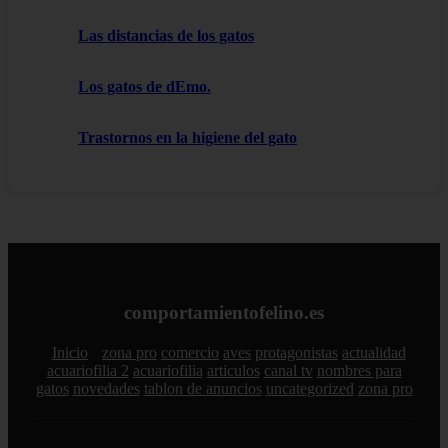
Las distancias de los gatos
Los gatos de dEmo.
Trastornos en la higiene del gato
comportamientofelino.es
Inicio
zona pro
comercio
aves
protagonistas
actualidad
acuariofilia 2
acuariofilia
articulos
canal tv
nombres para
gatos
novedades
tablon de anuncios
uncategorized
zona pro