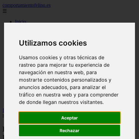
comportamientofelino.es
☰
Inicio
zona pro
comercio
aves
Utilizamos cookies
protagonistas
actualidad
acuariofilia 2
Usamos cookies y otras técnicas de
acuariofilia
rastreo para mejorar tu experiencia de
articulos
navegación en nuestra web, para
canal tv
nombres para gatos
mostrarte contenidos personalizados y
novedades
anuncios adecuados, para analizar el
tablon de anuncios
tráfico en nuestra web y para comprender
uncategorized
zona pro
de donde llegan nuestros visitantes.
Inicio
>
gatos
>
De la cama al compromiso: Estefanía López y su
lucha por los gatos comunitarios
Aceptar
De la cama al compromiso: Estefanía
Rechazar
López y su lucha por los gatos