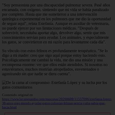
"Soy pensionista por una discapacidad pulmonar severa. Pasé años
encamada, con oxígeno, sintiendo que mi vida se había paralizado
por completo. Hasta que me sometieron a una intervención
quirúrgica experimental en los pulmones que me dio la oportunidad
de seguir aquí", relata Estefanía. Aunque es auxiliar de veterinaria,
no puede ejercer por sus limitaciones médicas. "Después de
sobrevivir, necesitaba aportar algo, devolver algo, sentir que mis
conocimientos servían para ayudar. Los animales, y especialmente
los gatos, se convirtieron en mi razón para levantarme cada día".
Su vínculo con estos felinos es profundamente terapéutico. "Se lo
digo a mi madre: creo que sigo aquí porque estoy haciendo esto.
Psicológicamente me cambió la vida, me dio una misión y una
recompensa enorme: ver que ellos están atendidos. Si nosotras no
estuviéramos, muchos morirían atropellados, envenenados o
agonizando sin que nadie se diera cuenta".
Contenido original en
https://www.lavanguardia.com/mascotas/20260609/11557096/estefania-lopez-
38-anos-sigo-mundo-ayudar-gatos-colonias-felinas-sentia-valia-sabia-que-
hacia.html