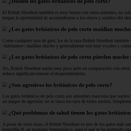
¿Huelen los gatos británicos de pelo corto?
El British Shorthair también es muy bueno con otros animales, no solo
tengan la oportunidad de acostumbrarse a los olores y sonidos del otro
¿Los gatos británicos de pelo corto maúllan much
Como cualquier raza de gato, los de la raza British Shorthair también
«hablantes»: maúllan mucho y generalmente son muy vocales y comun
¿Los gatos británicos de pelo corto pierden mucho 
No, British Shorthair suelta muy poco pelo en comparación con otros ga
reduce significativamente el desprendimiento.
¿Son agresivos los británicos de pelo corto?
Los gatos británicos de pelo corto son adorables mascotas que suelen
un ataque de agresión, no se rasca los ojos de todos modos. Simplemen
¿Qué problemas de salud tienen los gatos británicos
A pesar de otras razas, el British Shorthair es uno de los gatos más 
hemofilia B, un trastorno hemorrágico, para el que se ha instituido un