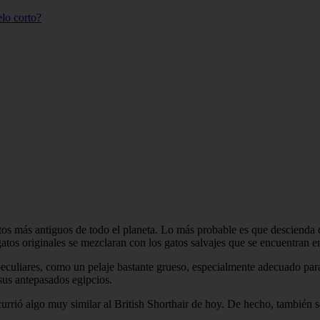
elo corto?
tos más antiguos de todo el planeta. Lo más probable es que descienda d
tos originales se mezclaran con los gatos salvajes que se encuentran en 
s peculiares, como un pelaje bastante grueso, especialmente adecuado pa
us antepasados ​​egipcios.
urrió algo muy similar al British Shorthair de hoy. De hecho, también se