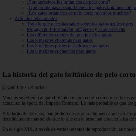
¿Son agresivos los británicos de pelo corto?
¿Qué problemas de salud tienen los gatos británicos de p
¿Los gatos británicos de pelo corto rayan los muebles?
Artículos relacionados
Todo lo que necesitas saber sobre los gatos azules rusos
Moggy cat: Información, imágenes y características
Los diferentes colores del pelaje de los gatos
Los 9 mejores champús para gatos
Los 8 mejores postes rascadores para gatos
Los 8 mejores cochecitos para gatos
La historia del gato británico de pelo corto
Muchos se refieren al gato británico de pelo corto como uno de los ga
actual, en la época del Imperio Romano. Lo más probable es que los ga
A lo largo de los años, han podido desarrollar algunas característica
decididamente más sólido que lo que era la principal característica de s
En el siglo XIX, a través de varios intentos de reproducción, se nos oc