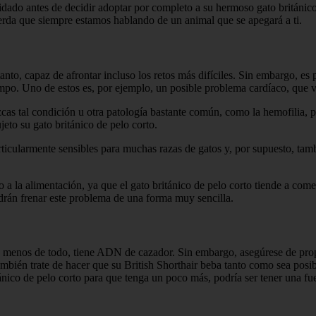
dado antes de decidir adoptar por completo a su hermoso gato británic
rda que siempre estamos hablando de un animal que se apegará a ti.
anto, capaz de afrontar incluso los retos más difíciles. Sin embargo, es 
po. Uno de estos es, por ejemplo, un posible problema cardíaco, que ve
zcas tal condición u otra patología bastante común, como la hemofilia,
to su gato británico de pelo corto.
cularmente sensibles para muchas razas de gatos y, por supuesto, tambi
 a la alimentación, ya que el gato británico de pelo corto tiende a com
odrán frenar este problema de una forma muy sencilla.
 menos de todo, tiene ADN de cazador. Sin embargo, asegúrese de propo
ién trate de hacer que su British Shorthair beba tanto como sea posibl
ánico de pelo corto para que tenga un poco más, podría ser tener una fu