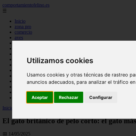
comportamientofelino.es
☰
Inicio
zona pro
comercio
aves
protagonistas
actualidad
acuariofilia 2
Utilizamos cookies
acuariofilia
articulos
canal tv
Usamos cookies y otras técnicas de rastreo pa
nombres para gatos
novedades
anuncios adecuados, para analizar el tráfico e
tablon de anuncios
uncategorized
Aceptar
Rechazar
Configurar
zona pro
Inicio
>
gatos2
>
El gato británico de pelo corto: el gato más querido 
El gato británico de pelo corto: el gato má
📅 14/05/2025