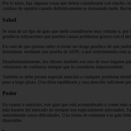
Por lo tanto, hay algunas cosas que deben considerarse con mucho cui
cambiar de opinión cuando definitivamente es demasiado tarde. Recue
Salud
Se trata de un tipo de gato que suele considerarse muy robusto y, por t
genéticos subyacentes que pueden causar problemas graves con el tiem
En caso de que quieras saber si existe un riesgo genético de que pade
determinar, mediante una prueba de ADN, a qué enfermedades está suje
Desafortunadamente, los riñones también son uno de esos órganos parti
veterinario de confianza siempre que lo consideres imprescindible.
También se debe prestar especial atención a cualquier problema debido
peso a largo plazo. Una dieta equilibrada y una atención suficiente p
Poder
En cuanto a nutrición, este gato que está acostumbrado a comer más o
más baratos del mercado no siempre son especialmente adecuados. Tamb
naturalmente causa dificultades. Una forma de estimular a tu gato brit
disponible.