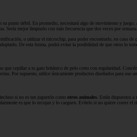
on su punto débil. En promedio, necesitará algo de movimiento y juego,
ena. Sería mejor limpiarlo con más frecuencia que dos veces por semana
ificación, o utilizar el microchip, para poder encontrarlo, en caso de q
adoptarlo. De esta forma, podrá evitar la posibilidad de que otros lo tom
gas que cepillar a tu gato británico de pelo corto con regularidad. Conc
erias. Por supuesto, utilice únicamente productos diseñados para uso a
incluso si no es tan juguetón como
otros animales
. Están dispuestos a 
larmente es que lo recojan y lo carguen. Evítelo si no quiere correr el r