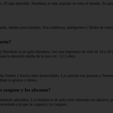
argo. El más adorable, Shorthair, es más popular en todo el mundo. En pr
anto, ideales para familias. Son cariñosos, inteligentes y fáciles de entr
corto?
Shorthair es un gato duradero, con una esperanza de vida de 14 a 20 añ
túan la duración media de la raza en> 12,5 años.
as fuertes y hocico bien desarrollado. Las piernas son gruesas y fuertes
rthair es grueso y denso.
os carguen y los abrazen?
tamente adorables. Los británicos de pelo corto tolerarán los abrazos, 
 encantada con que la carguen y la carguen.