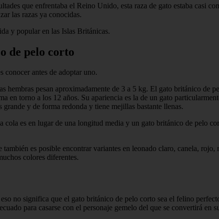
ultades que enfrentaba el Reino Unido, esta raza de gato estaba casi com
uzar las razas ya conocidas.
da y popular en las Islas Británicas.
o de pelo corto
s conocer antes de adoptar uno.
 hembras pesan aproximadamente de 3 a 5 kg. El gato británico de pelo 
a en torno a los 12 años. Su apariencia es la de un gato particularme
s grande y de forma redonda y tiene mejillas bastante llenas.
a cola es en lugar de una longitud media y un gato británico de pelo co
 también es posible encontrar variantes en leonado claro, canela, rojo,
muchos colores diferentes.
so no significa que el gato británico de pelo corto sea el felino perfec
adecuado para casarse con el personaje gemelo del que se convertirá en s