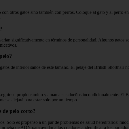
 con otros gatos sino también con perros. Coloque al gato y al perro e
.
o?
 varían significativamente en términos de personalidad. Algunos gatos 
icativos.
pelo?
tos de interior sanos de este tamaño. El pelaje del British Shorthair n
 seguir su propio camino y aman a sus dueños incondicionalmente. El Bri
te se alejará para estar solo por un tiempo.
 de pelo corto?
sanos. Solo es propenso a un par de problemas de salud hereditarios: mi
a prueba de ADN para ayudar a los criadores a identificar a los portador