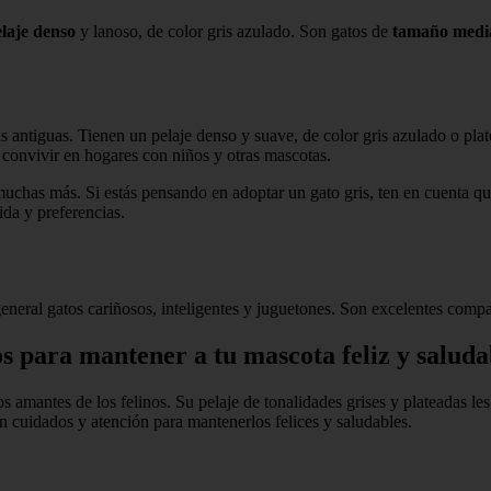
laje denso
y lanoso, de color gris azulado. Son gatos de
tamaño medi
.
ás antiguas. Tienen un pelaje denso y suave, de color gris azulado o p
a convivir en hogares con niños y otras mascotas.
muchas más. Si estás pensando en adoptar un gato gris, ten en cuenta que
ida y preferencias.
eneral gatos cariñosos, inteligentes y juguetones. Son excelentes compa
os para mantener a tu mascota feliz y saluda
s amantes de los felinos. Su pelaje de tonalidades grises y plateadas les 
en cuidados y atención para mantenerlos felices y saludables.