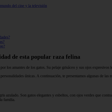
mundo del cine y la televisión
edades?
as?
aje?
lidad de esta popular raza felina
 por los amantes de los gatos. Su pelaje grisáceo y sus ojos expresivos 
y personalidades únicas. A continuación, te presentamos algunas de las m
ris azulado. Son gatos elegantes y esbeltos, con ojos verdes que contra
a familia.