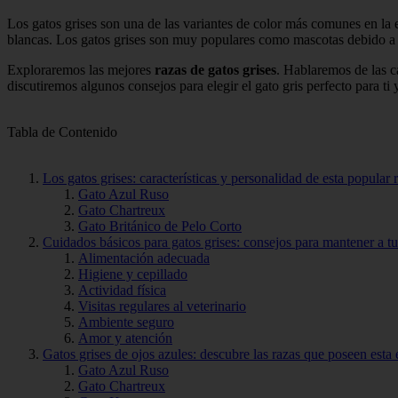
Los gatos grises son una de las variantes de color más comunes en la e
blancas. Los gatos grises son muy populares como mascotas debido a 
Exploraremos las mejores
razas de gatos grises
. Hablaremos de las c
discutiremos algunos consejos para elegir el gato gris perfecto para ti
Tabla de Contenido
Los gatos grises: características y personalidad de esta popular r
Gato Azul Ruso
Gato Chartreux
Gato Británico de Pelo Corto
Cuidados básicos para gatos grises: consejos para mantener a tu
Alimentación adecuada
Higiene y cepillado
Actividad física
Visitas regulares al veterinario
Ambiente seguro
Amor y atención
Gatos grises de ojos azules: descubre las razas que poseen esta 
Gato Azul Ruso
Gato Chartreux