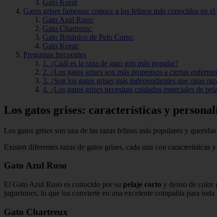
Gato Korat
Gatos grises famosos: conoce a los felinos más conocidos en el 
Gato Azul Ruso:
Gato Chartreux:
Gato Británico de Pelo Corto:
Gato Korat:
Preguntas frecuentes
1. ¿Cuál es la raza de gato gris más popular?
2. ¿Los gatos grises son más propensos a ciertas enferm
3. ¿Son los gatos grises más independientes que otras raz
4. ¿Los gatos grises necesitan cuidados especiales de pel
Los gatos grises: características y persona
Los gatos grises son una de las razas felinas más populares y queridas
Existen diferentes razas de gatos grises, cada una con características 
Gato Azul Ruso
El Gato Azul Ruso es conocido por su
pelaje corto
y denso de color g
juguetones, lo que los convierte en una excelente compañía para toda l
Gato Chartreux