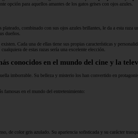
te opción para aquellos amantes de los gatos grises con ojos azules.
ris plateado, combinado con sus ojos azules brillantes, le da a esta raz
sus dueños.
 existen. Cada una de ellas tiene sus propias características y personali
cualquiera de estas razas sería una excelente elección.
más conocidos en el mundo del cine y la telev
 huella imborrable. Su belleza y misterio los han convertido en protag
más famosas en el mundo del entretenimiento:
nso, de color gris azulado. Su apariencia sofisticada y su carácter tranqu