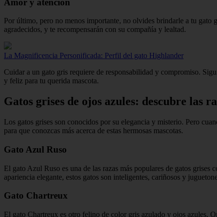
Amor y atención
Por último, pero no menos importante, no olvides brindarle a tu gato g
agradecidos, y te recompensarán con su compañía y lealtad.
La Magnificencia Personificada: Perfil del gato Highlander
Cuidar a un gato gris requiere de responsabilidad y compromiso. Siguie
y feliz para tu querida mascota.
Gatos grises de ojos azules: descubre las r
Los gatos grises son conocidos por su elegancia y misterio. Pero cuand
para que conozcas más acerca de estas hermosas mascotas.
Gato Azul Ruso
El gato Azul Ruso es una de las razas más populares de gatos grises c
apariencia elegante, estos gatos son inteligentes, cariñosos y juguetone
Gato Chartreux
El gato Chartreux es otro felino de color gris azulado y ojos azules. O