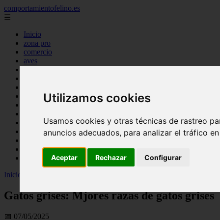
comportamientofelino.es
☰
Inicio
zona pro
comercio
aves
protagonistas
actualidad
acuariofilia 2
Utilizamos cookies
acuariofilia
articulos
canal tv
Usamos cookies y otras técnicas de rastreo pa
nombres para gatos
novedades
anuncios adecuados, para analizar el tráfico e
tablon de anuncios
uncategorized
Aceptar
Rechazar
Configurar
zona pro
Inicio
>
gatos2
>
Gatos grises: Mjores razas de gatos grises
Gatos grises: Mjores razas de gatos grises
📅 07/05/2025